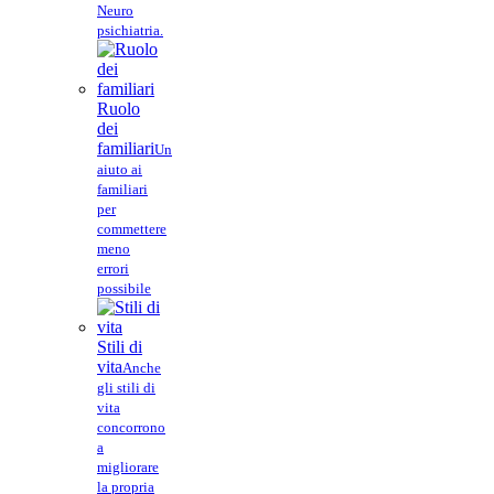
Neuro
psichiatria.
Ruolo
dei
familiari
Un
aiuto ai
familiari
per
commettere
meno
errori
possibile
Stili di
vita
Anche
gli stili di
vita
concorrono
a
migliorare
la propria