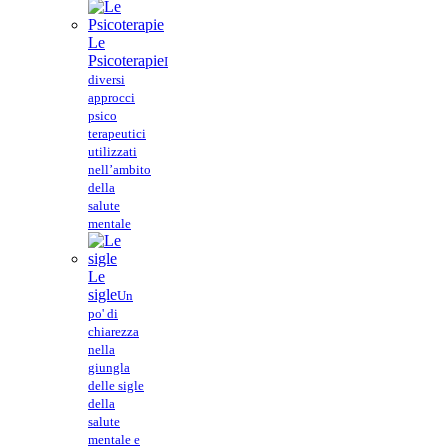
Le
Psicoterapie
I
diversi
approcci
psico
terapeutici
utilizzati
nell’ambito
della
salute
mentale
Le
sigle
Un
po' di
chiarezza
nella
giungla
delle sigle
della
salute
mentale e