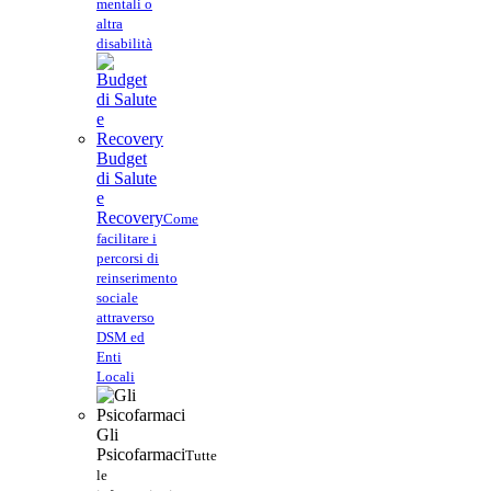
mentali o
altra
disabilità
Budget
di Salute
e
Recovery
Come
facilitare i
percorsi di
reinserimento
sociale
attraverso
DSM ed
Enti
Locali
Gli
Psicofarmaci
Tutte
le