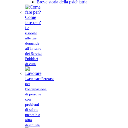
Breve storia della psichiatria
Come
fare per?
Le
risposte
alle tue
domande
all’interno
dei Servizi
Pubblici
di cura
Lavorare
Percorsi
per
l'occupazione
di persone
con
problemi
di salute
mentale o
altra
disabilità