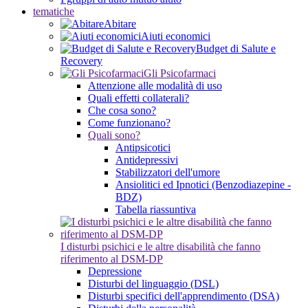
tematiche
Abitare
Aiuti economici
Budget di Salute e
Recovery
Gli Psicofarmaci
Attenzione alle modalità di uso
Quali effetti collaterali?
Che cosa sono?
Come funzionano?
Quali sono?
Antipsicotici
Antidepressivi
Stabilizzatori dell'umore
Ansiolitici ed Ipnotici (Benzodiazepine -
BDZ)
Tabella riassuntiva
I disturbi psichici e le altre disabilità che fanno
riferimento al DSM-DP
Depressione
Disturbi del linguaggio (DSL)
Disturbi specifici dell'apprendimento (DSA)