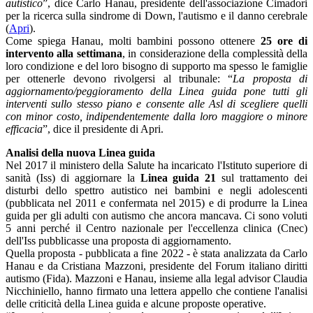
autistico
”, dice Carlo Hanau, presidente dell'associazione Cimadori
per la ricerca sulla sindrome di Down, l'autismo e il danno cerebrale
(
Apri
).
Come spiega Hanau, molti bambini possono ottenere
25 ore di
intervento alla settimana
, in considerazione della complessità della
loro condizione e del loro bisogno di supporto ma spesso le famiglie
per ottenerle devono rivolgersi al tribunale: “
La proposta di
aggiornamento/peggioramento della Linea guida pone tutti gli
interventi sullo stesso piano e consente alle Asl di scegliere quelli
con minor costo, indipendentemente dalla loro maggiore o minore
efficacia
”, dice il presidente di Apri.
Analisi della nuova Linea guida
Nel 2017 il ministero della Salute ha incaricato l'Istituto superiore di
sanità (Iss) di aggiornare la
Linea guida 21
sul trattamento dei
disturbi dello spettro autistico nei bambini e negli adolescenti
(pubblicata nel 2011 e confermata nel 2015) e di produrre la Linea
guida per gli adulti con autismo che ancora mancava. Ci sono voluti
5 anni perché il Centro nazionale per l'eccellenza clinica (Cnec)
dell'Iss pubblicasse una proposta di aggiornamento.
Quella proposta - pubblicata a fine 2022 - è stata analizzata da Carlo
Hanau e da Cristiana Mazzoni, presidente del Forum italiano diritti
autismo (Fida). Mazzoni e Hanau, insieme alla legal advisor Claudia
Nicchiniello, hanno firmato una lettera appello che contiene l'analisi
delle criticità della Linea guida e alcune proposte operative.