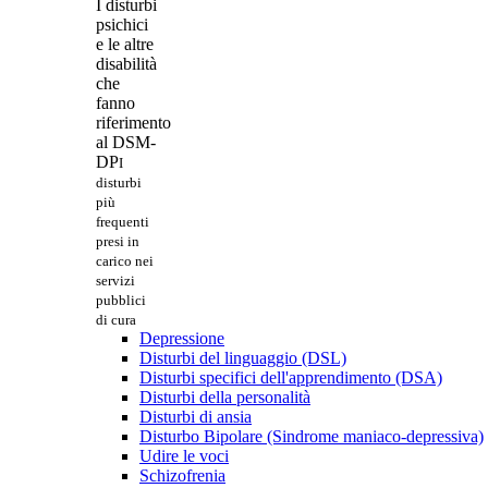
I disturbi
psichici
e le altre
disabilità
che
fanno
riferimento
al DSM-
DP
I
disturbi
più
frequenti
presi in
carico nei
servizi
pubblici
di cura
Depressione
Disturbi del linguaggio (DSL)
Disturbi specifici dell'apprendimento (DSA)
Disturbi della personalità
Disturbi di ansia
Disturbo Bipolare (Sindrome maniaco-depressiva)
Udire le voci
Schizofrenia