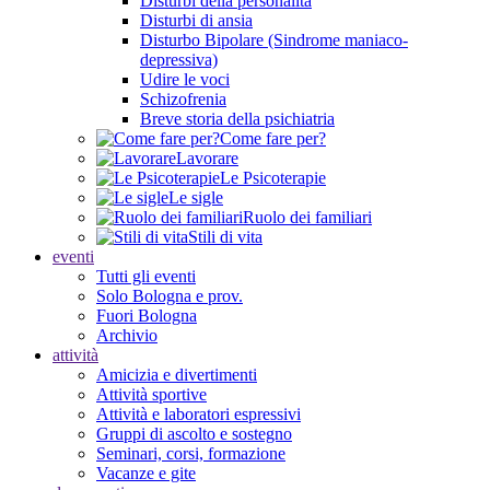
Disturbi della personalità
Disturbi di ansia
Disturbo Bipolare (Sindrome maniaco-
depressiva)
Udire le voci
Schizofrenia
Breve storia della psichiatria
Come fare per?
Lavorare
Le Psicoterapie
Le sigle
Ruolo dei familiari
Stili di vita
eventi
Tutti gli eventi
Solo Bologna e prov.
Fuori Bologna
Archivio
attività
Amicizia e divertimenti
Attività sportive
Attività e laboratori espressivi
Gruppi di ascolto e sostegno
Seminari, corsi, formazione
Vacanze e gite