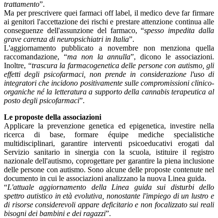
trattamento
”.
Ma per prescrivere quei farmaci off label, il medico deve far firmare
ai genitori l'accettazione dei rischi e prestare attenzione continua alle
conseguenze dell'assunzione del farmaco, “
spesso impedita dalla
grave carenza di neuropsichiatri in Italia
”.
L'aggiornamento pubblicato a novembre non menziona quella
raccomandazione, “
ma non la annulla
”, dicono le associazioni.
Inoltre, “
trascura la farmacogenetica delle persone con autismo, gli
effetti degli psicofarmaci, non prende in considerazione l'uso di
integratori che incidono positivamente sulle compromissioni clinico-
organiche né la letteratura a supporto della cannabis terapeutica al
posto degli psicofarmaci
”.
Le proposte della associazioni
Applicare la prevenzione genetica ed epigenetica, investire nella
ricerca di base, formare équipe mediche specialistiche
multidisciplinari, garantire interventi psicoeducativi erogati dal
Servizio sanitario in sinergia con la scuola, istituire il registro
nazionale dell'autismo, coprogettare per garantire la piena inclusione
delle persone con autismo. Sono alcune delle proposte contenute nel
documento in cui le associazioni analizzano la nuova Linea guida.
“
L'attuale aggiornamento della Linea guida sui disturbi dello
spettro autistico in età evolutiva, nonostante l'impiego di un lustro e
di risorse considerevoli appare deficitario e non focalizzato sui reali
bisogni dei bambini e dei ragazzi
”.