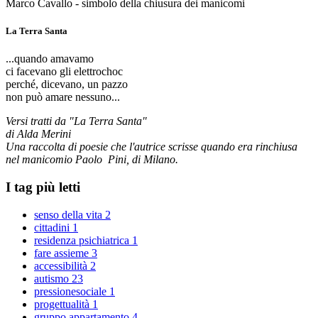
Marco Cavallo - simbolo della chiusura dei manicomi
La Terra Santa
...quando amavamo
ci facevano gli elettrochoc
perché, dicevano, un pazzo
non può amare nessuno...
Versi tratti da "La Terra Santa"
di Alda Merini
Una raccolta di poesie che l'autrice scrisse quando era rinchiusa
nel manicomio Paolo Pini, di Milano.
I tag più letti
senso della vita
2
cittadini
1
residenza psichiatrica
1
fare assieme
3
accessibilità
2
autismo
23
pressionesociale
1
progettualità
1
gruppo appartamento
4