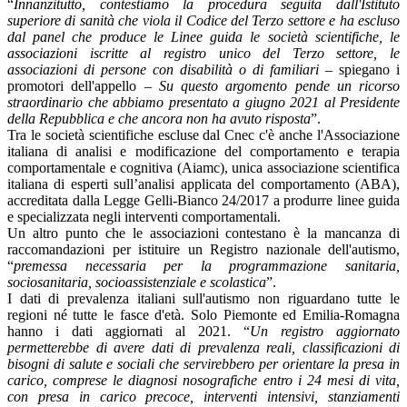
“
Innanzitutto, contestiamo la procedura seguita dall'Istituto
superiore di sanità che viola il Codice del Terzo settore e ha escluso
dal panel che produce le Linee guida le società scientifiche, le
associazioni iscritte al registro unico del Terzo settore, le
associazioni di persone con disabilità o di familiari
– spiegano i
promotori dell'appello –
Su questo argomento pende un ricorso
straordinario che abbiamo presentato a giugno 2021 al Presidente
della Repubblica e che ancora non ha avuto risposta
”.
Tra le società scientifiche escluse dal Cnec c'è anche l'Associazione
italiana di analisi e modificazione del comportamento e terapia
comportamentale e cognitiva (Aiamc), unica associazione scientifica
italiana di esperti sull’analisi applicata del comportamento (ABA),
accreditata dalla Legge Gelli-Bianco 24/2017 a produrre linee guida
e specializzata negli interventi comportamentali.
Un altro punto che le associazioni contestano è la mancanza di
raccomandazioni per istituire un Registro nazionale dell'autismo,
“
premessa necessaria per la programmazione sanitaria,
sociosanitaria, socioassistenziale e scolastica
”.
I dati di prevalenza italiani sull'autismo non riguardano tutte le
regioni né tutte le fasce d'età. Solo Piemonte ed Emilia-Romagna
hanno i dati aggiornati al 2021. “
Un registro aggiornato
permetterebbe di avere dati di prevalenza reali, classificazioni di
bisogni di salute e sociali che servirebbero per orientare la presa in
carico, comprese le diagnosi nosografiche entro i 24 mesi di vita,
con presa in carico precoce, interventi intensivi, stanziamenti