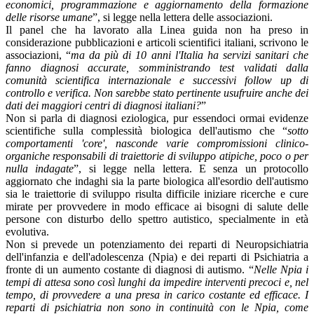
economici, programmazione e aggiornamento della formazione
delle risorse umane
”, si legge nella lettera delle associazioni.
Il panel che ha lavorato alla Linea guida non ha preso in
considerazione pubblicazioni e articoli scientifici italiani, scrivono le
associazioni, “
ma da più di 10 anni l'Italia ha servizi sanitari che
fanno diagnosi accurate, somministrando test validati dalla
comunità scientifica internazionale e successivi follow up di
controllo e verifica. Non sarebbe stato pertinente usufruire anche dei
dati dei maggiori centri di diagnosi italiani?
”
Non si parla di diagnosi eziologica, pur essendoci ormai evidenze
scientifiche sulla complessità biologica dell'autismo che “
sotto
comportamenti 'core', nasconde varie compromissioni clinico-
organiche responsabili di traiettorie di sviluppo atipiche, poco o per
nulla indagate
”, si legge nella lettera. E senza un protocollo
aggiornato che indaghi sia la parte biologica all'esordio dell'autismo
sia le traiettorie di sviluppo risulta difficile iniziare ricerche e cure
mirate per provvedere in modo efficace ai bisogni di salute delle
persone con disturbo dello spettro autistico, specialmente in età
evolutiva.
Non si prevede un potenziamento dei reparti di Neuropsichiatria
dell'infanzia e dell'adolescenza (Npia) e dei reparti di Psichiatria a
fronte di un aumento costante di diagnosi di autismo. “
Nelle Npia i
tempi di attesa sono così lunghi da impedire interventi precoci e, nel
tempo, di provvedere a una presa in carico costante ed efficace. I
reparti di psichiatria non sono in continuità con le Npia, come