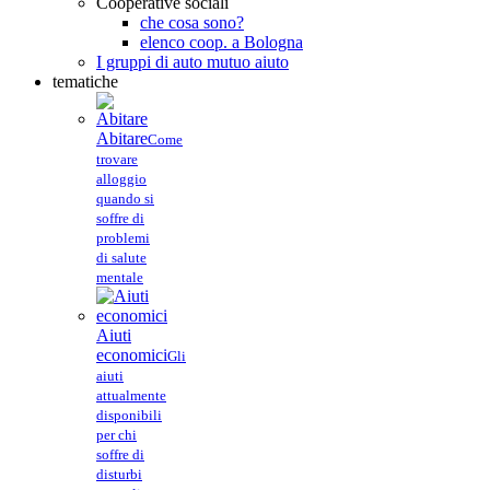
Cooperative sociali
che cosa sono?
elenco coop. a Bologna
I gruppi di auto mutuo aiuto
tematiche
Abitare
Come
trovare
alloggio
quando si
soffre di
problemi
di salute
mentale
Aiuti
economici
Gli
aiuti
attualmente
disponibili
per chi
soffre di
disturbi