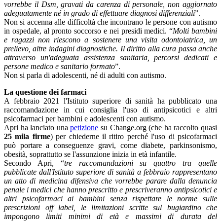
vorrebbe il Dsm, gravati da carenza di personale, non aggiornato
adeguatamente né in grado di effettuare diagnosi differenziali
”.
Non si accenna alle difficoltà che incontrano le persone con autismo
in ospedale, al pronto soccorso e nei presidi medici. “
Molti bambini
e ragazzi non riescono a sostenere una visita odontoiatrica, un
prelievo, altre indagini diagnostiche. Il diritto alla cura passa anche
attraverso un'adeguata assistenza sanitaria, percorsi dedicati e
persone medico e sanitario formato
”.
Non si parla di adolescenti, né di adulti con autismo.
La questione dei farmaci
A febbraio 2021 l'Istituto superiore di sanità ha pubblicato una
raccomandazione in cui consiglia l'uso di antipsicotici e altri
psicofarmaci per bambini e adolescenti con autismo.
Apri ha lanciato una
petizione
su Change.org (che ha raccolto quasi
25 mila firme
) per chiederne il ritiro perché l'uso di psicofarmaci
può portare a conseguenze gravi, come diabete, parkinsonismo,
obesità, soprattutto se l'assunzione inizia in età infantile.
Secondo Apri, “
tre raccomandazioni su quattro tra quelle
pubblicate dall'Istituto superiore di sanità a febbraio rappresentano
un atto di medicina difensiva che vorrebbe parare dalla denuncia
penale i medici che hanno prescritto e prescriveranno antipsicotici e
altri psicofarmaci ai bambini senza rispettare le norme sulle
prescrizioni off label, le limitazioni scritte sul bugiardino che
impongono limiti minimi di età e massimi di durata del