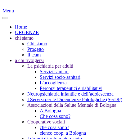
Menu
Home
URGENZE
chi siamo
Chi siamo
Progetto
Il team
a chi rivolgersi
La psichiatria per adulti
Servizi sanitari
Servizi socio-sanitari
L'accoglienza
Percorsi terapeutici e riabilitativi
Neuropsichiatria infantile e dell’adolescenza
I Servizi per le Dipendenze Patologiche (SerDP)
Associazioni della Salute Mentale di Bologna
A Bologna
Che cosa sono?
Cooperative sociali
che cosa sono?
elenco coop. a Bologna
I gruppi di auto mutuo aiuto