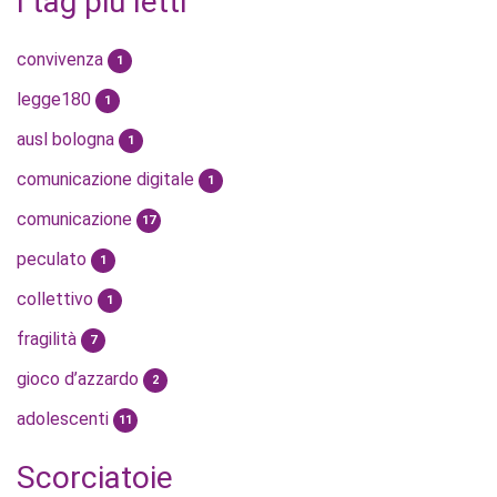
I tag più letti
convivenza
1
legge180
1
ausl bologna
1
comunicazione digitale
1
comunicazione
17
peculato
1
collettivo
1
fragilità
7
gioco d’azzardo
2
adolescenti
11
Scorciatoie