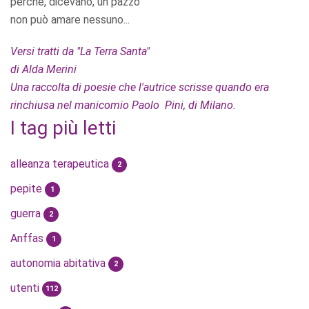
perché, dicevano, un pazzo
non può amare nessuno...
Versi tratti da "La Terra Santa"
di Alda Merini
Una raccolta di poesie che l'autrice scrisse quando era
rinchiusa nel manicomio Paolo Pini, di Milano.
I tag più letti
alleanza terapeutica
2
pepite
1
guerra
2
Anffas
1
autonomia abitativa
2
utenti
112