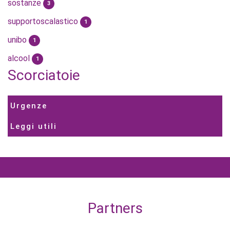
sostanze
3
supportoscalastico
1
unibo
1
alcool
1
Scorciatoie
Urgenze
Leggi utili
Partners