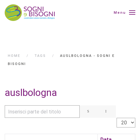
Menu
HOME
TAGS
AUSLBOLOGNA - SOGNI E
BISOGNI
auslbologna
Inserisci parte del titolo
Visualizza 
Data