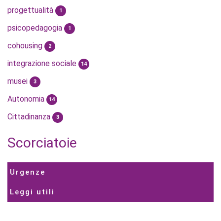
progettualità
1
psicopedagogia
1
cohousing
2
integrazione sociale
14
musei
3
Autonomia
14
Cittadinanza
3
Scorciatoie
Urgenze
Leggi utili