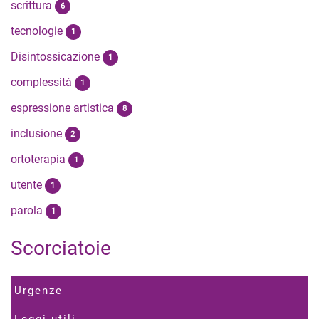
scrittura
6
tecnologie
1
Disintossicazione
1
complessità
1
espressione artistica
8
inclusione
2
ortoterapia
1
utente
1
parola
1
Scorciatoie
Urgenze