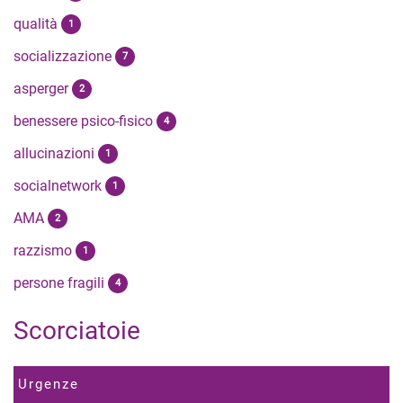
qualità
1
socializzazione
7
asperger
2
benessere psico-fisico
4
allucinazioni
1
socialnetwork
1
AMA
2
razzismo
1
persone fragili
4
Scorciatoie
Urgenze