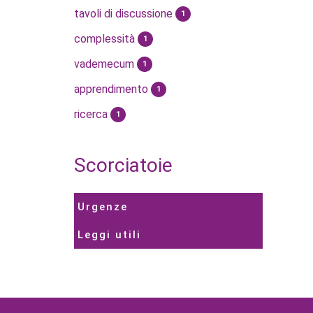
tavoli di discussione
1
complessità
1
vademecum
1
apprendimento
1
ricerca
1
Scorciatoie
Urgenze
Leggi utili