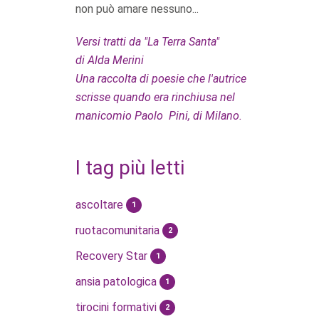
non può amare nessuno...
Versi tratti da "La Terra Santa"
di Alda Merini
Una raccolta di poesie che l'autrice
scrisse quando era rinchiusa nel
manicomio Paolo Pini, di Milano.
I tag più letti
ascoltare
1
ruotacomunitaria
2
Recovery Star
1
ansia patologica
1
tirocini formativi
2