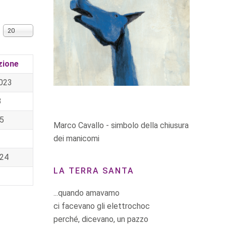
Visualizza n.
20
zione
023
3
5
Marco Cavallo - simbolo della chiusura
dei manicomi
024
LA TERRA SANTA
...quando amavamo
ci facevano gli elettrochoc
perché, dicevano, un pazzo