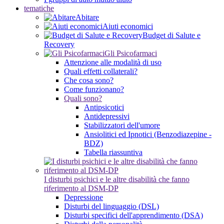
tematiche
Abitare
Aiuti economici
Budget di Salute e
Recovery
Gli Psicofarmaci
Attenzione alle modalità di uso
Quali effetti collaterali?
Che cosa sono?
Come funzionano?
Quali sono?
Antipsicotici
Antidepressivi
Stabilizzatori dell'umore
Ansiolitici ed Ipnotici (Benzodiazepine -
BDZ)
Tabella riassuntiva
I disturbi psichici e le altre disabilità che fanno
riferimento al DSM-DP
Depressione
Disturbi del linguaggio (DSL)
Disturbi specifici dell'apprendimento (DSA)