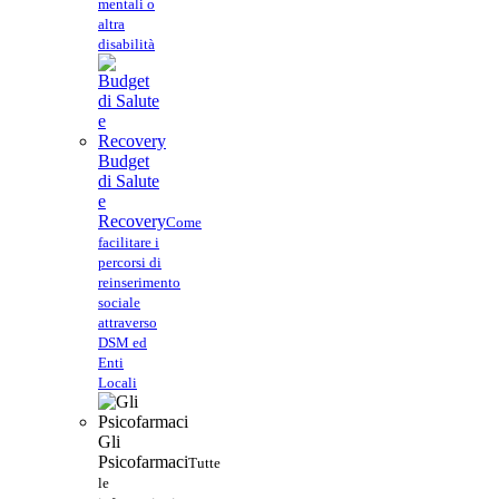
mentali o
altra
disabilità
Budget
di Salute
e
Recovery
Come
facilitare i
percorsi di
reinserimento
sociale
attraverso
DSM ed
Enti
Locali
Gli
Psicofarmaci
Tutte
le