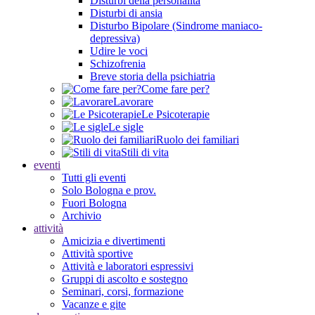
Disturbi della personalità
Disturbi di ansia
Disturbo Bipolare (Sindrome maniaco-
depressiva)
Udire le voci
Schizofrenia
Breve storia della psichiatria
Come fare per?
Lavorare
Le Psicoterapie
Le sigle
Ruolo dei familiari
Stili di vita
eventi
Tutti gli eventi
Solo Bologna e prov.
Fuori Bologna
Archivio
attività
Amicizia e divertimenti
Attività sportive
Attività e laboratori espressivi
Gruppi di ascolto e sostegno
Seminari, corsi, formazione
Vacanze e gite