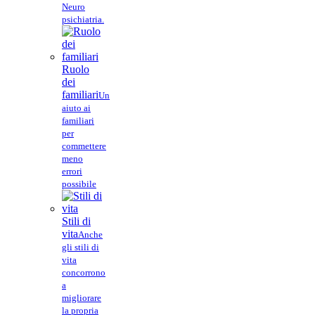
Neuro
psichiatria.
Ruolo
dei
familiari
Un
aiuto ai
familiari
per
commettere
meno
errori
possibile
Stili di
vita
Anche
gli stili di
vita
concorrono
a
migliorare
la propria