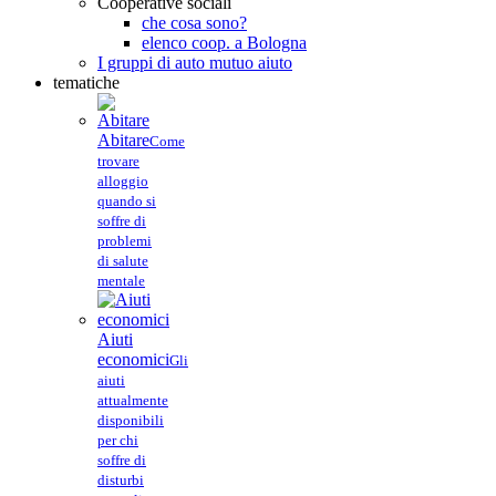
Cooperative sociali
che cosa sono?
elenco coop. a Bologna
I gruppi di auto mutuo aiuto
tematiche
Abitare
Come
trovare
alloggio
quando si
soffre di
problemi
di salute
mentale
Aiuti
economici
Gli
aiuti
attualmente
disponibili
per chi
soffre di
disturbi