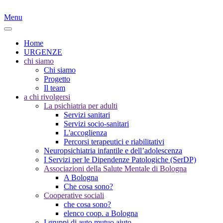
Menu
Home
URGENZE
chi siamo
Chi siamo
Progetto
Il team
a chi rivolgersi
La psichiatria per adulti
Servizi sanitari
Servizi socio-sanitari
L'accoglienza
Percorsi terapeutici e riabilitativi
Neuropsichiatria infantile e dell’adolescenza
I Servizi per le Dipendenze Patologiche (SerDP)
Associazioni della Salute Mentale di Bologna
A Bologna
Che cosa sono?
Cooperative sociali
che cosa sono?
elenco coop. a Bologna
I gruppi di auto mutuo aiuto