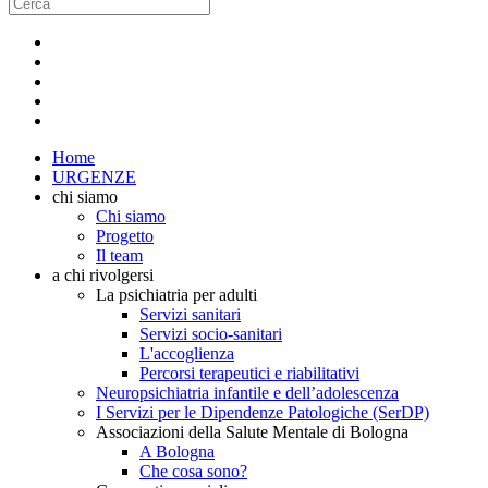
Home
URGENZE
chi siamo
Chi siamo
Progetto
Il team
a chi rivolgersi
La psichiatria per adulti
Servizi sanitari
Servizi socio-sanitari
L'accoglienza
Percorsi terapeutici e riabilitativi
Neuropsichiatria infantile e dell’adolescenza
I Servizi per le Dipendenze Patologiche (SerDP)
Associazioni della Salute Mentale di Bologna
A Bologna
Che cosa sono?