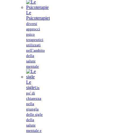
Le
Psicoterapie
I
diversi
approcci
psico
terapeutici
utilizzati
nell’ambito
della
salute
mentale
Le
sigle
Un
po' di
chiarezza
nella
giungla
delle sigle
della
salute
mentale e