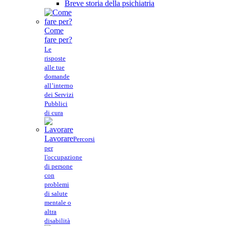
Breve storia della psichiatria
Come
fare per?
Le
risposte
alle tue
domande
all’interno
dei Servizi
Pubblici
di cura
Lavorare
Percorsi
per
l'occupazione
di persone
con
problemi
di salute
mentale o
altra
disabilità