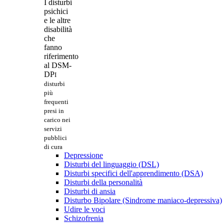
I disturbi
psichici
e le altre
disabilità
che
fanno
riferimento
al DSM-
DP
I
disturbi
più
frequenti
presi in
carico nei
servizi
pubblici
di cura
Depressione
Disturbi del linguaggio (DSL)
Disturbi specifici dell'apprendimento (DSA)
Disturbi della personalità
Disturbi di ansia
Disturbo Bipolare (Sindrome maniaco-depressiva)
Udire le voci
Schizofrenia