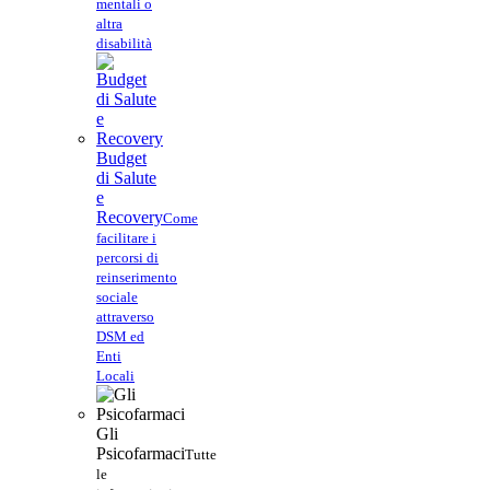
mentali o
altra
disabilità
Budget
di Salute
e
Recovery
Come
facilitare i
percorsi di
reinserimento
sociale
attraverso
DSM ed
Enti
Locali
Gli
Psicofarmaci
Tutte
le