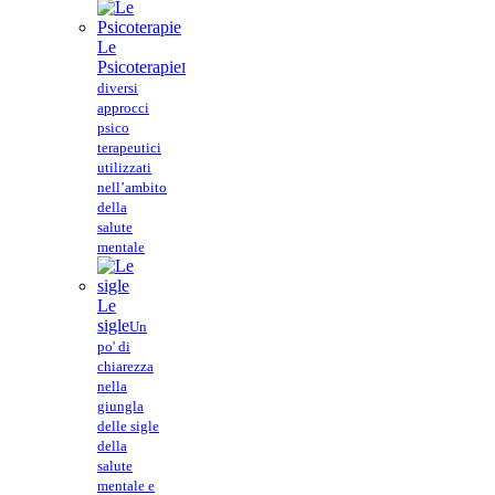
Le
Psicoterapie
I
diversi
approcci
psico
terapeutici
utilizzati
nell’ambito
della
salute
mentale
Le
sigle
Un
po' di
chiarezza
nella
giungla
delle sigle
della
salute
mentale e