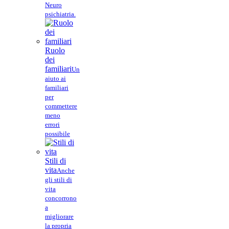
Neuro
psichiatria.
Ruolo
dei
familiari
Un
aiuto ai
familiari
per
commettere
meno
errori
possibile
Stili di
vita
Anche
gli stili di
vita
concorrono
a
migliorare
la propria