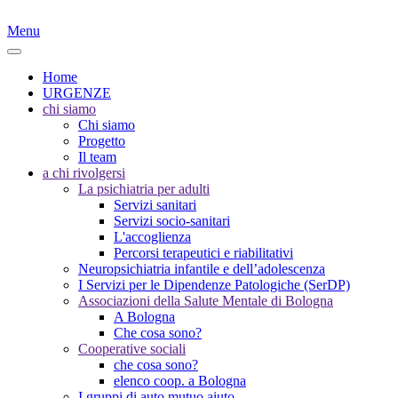
Menu
Home
URGENZE
chi siamo
Chi siamo
Progetto
Il team
a chi rivolgersi
La psichiatria per adulti
Servizi sanitari
Servizi socio-sanitari
L'accoglienza
Percorsi terapeutici e riabilitativi
Neuropsichiatria infantile e dell’adolescenza
I Servizi per le Dipendenze Patologiche (SerDP)
Associazioni della Salute Mentale di Bologna
A Bologna
Che cosa sono?
Cooperative sociali
che cosa sono?
elenco coop. a Bologna
I gruppi di auto mutuo aiuto