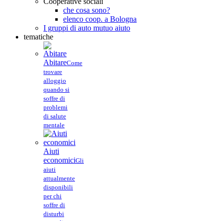
Cooperative sociali
che cosa sono?
elenco coop. a Bologna
I gruppi di auto mutuo aiuto
tematiche
Abitare
Come
trovare
alloggio
quando si
soffre di
problemi
di salute
mentale
Aiuti
economici
Gli
aiuti
attualmente
disponibili
per chi
soffre di
disturbi