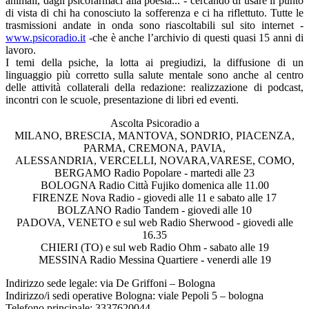
animali, dagli psicofarmaci alla poesia... - cercando di usare il punto
di vista di chi ha conosciuto la sofferenza e ci ha riflettuto. Tutte le
trasmissioni andate in onda sono riascoltabili sul sito internet -
www.psicoradio.it
-che è anche l’archivio di questi quasi 15 anni di
lavoro.
I temi della psiche, la lotta ai pregiudizi, la diffusione di un
linguaggio più corretto sulla salute mentale sono anche al centro
delle attività collaterali della redazione: realizzazione di podcast,
incontri con le scuole, presentazione di libri ed eventi.
Ascolta Psicoradio a
MILANO, BRESCIA, MANTOVA, SONDRIO, PIACENZA,
PARMA, CREMONA, PAVIA,
ALESSANDRIA, VERCELLI, NOVARA,VARESE, COMO,
BERGAMO Radio Popolare - martedi alle 23
BOLOGNA Radio Città Fujiko domenica alle 11.00
FIRENZE Nova Radio - giovedi alle 11 e sabato alle 17
BOLZANO Radio Tandem - giovedi alle 10
PADOVA, VENETO e sul web Radio Sherwood - giovedi alle
16.35
CHIERI (TO) e sul web Radio Ohm - sabato alle 19
MESSINA Radio Messina Quartiere - venerdi alle 19
Indirizzo sede legale: via De Griffoni – Bologna
Indirizzo/i sedi operative Bologna: viale Pepoli 5 – bologna
Telefono principale: 3337620044