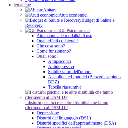
tematiche
Abitare
Aiuti economici
Budget di Salute e
Recovery
Gli Psicofarmaci
Attenzione alle modalità di uso
Quali effetti collaterali?
Che cosa sono?
Come funzionano?
Quali sono?
Antipsicotici
Antidepressivi
Stabilizzatori dell'umore
Ansiolitici ed Ipnotici (Benzodiazepine -
BDZ)
Tabella riassuntiva
I disturbi psichici e le altre disabilità che fanno
riferimento al DSM-DP
Depressione
Disturbi del linguaggio (DSL)
Disturbi specifici dell'apprendimento (DSA)