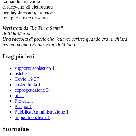
...quando amavamo
ci facevano gli elettrochoc
perché, dicevano, un pazzo
non può amare nessuno...
Versi tratti da "La Terra Santa"
di Alda Merini
Una raccolta di poesie che l'autrice scrisse quando era rinchiusa
nel manicomio Paolo Pini, di Milano.
I tag più letti
supporto scolastico
1
psiche
1
Covid-19
37
sostenibilità
1
coprogettazione
3
blu
1
Protesta
1
Pasqua
1
Pubblica Amministrazione
1
impianti cocleari
1
Scorciatoie