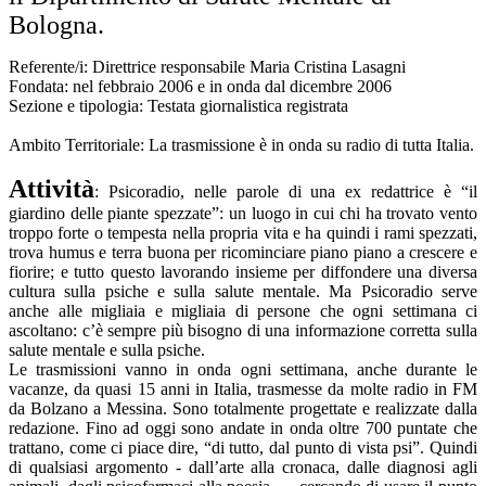
Bologna.
Referente/i: Direttrice responsabile Maria Cristina Lasagni
Fondata: nel febbraio 2006 e in onda dal dicembre 2006
Sezione e tipologia: Testata giornalistica registrata
Ambito Territoriale: La trasmissione è in onda su radio di tutta Italia.
Attività
: Psicoradio, nelle parole di una ex redattrice è “il
giardino delle piante spezzate”: un luogo in cui chi ha trovato vento
troppo forte o tempesta nella propria vita e ha quindi i rami spezzati,
trova humus e terra buona per ricominciare piano piano a crescere e
fiorire; e tutto questo lavorando insieme per diffondere una diversa
cultura sulla psiche e sulla salute mentale. Ma Psicoradio serve
anche alle migliaia e migliaia di persone che ogni settimana ci
ascoltano: c’è sempre più bisogno di una informazione corretta sulla
salute mentale e sulla psiche.
Le trasmissioni vanno in onda ogni settimana, anche durante le
vacanze, da quasi 15 anni in Italia, trasmesse da molte radio in FM
da Bolzano a Messina. Sono totalmente progettate e realizzate dalla
redazione. Fino ad oggi sono andate in onda oltre 700 puntate che
trattano, come ci piace dire, “di tutto, dal punto di vista psi”. Quindi
di qualsiasi argomento - dall’arte alla cronaca, dalle diagnosi agli