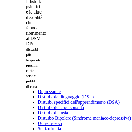
I disturbi
psichici
e le altre
disabilità
che
fanno
riferimento
al DSM-
DP
I
disturbi
più
frequenti
presi in
carico nei
servizi
pubblici
di cura
Depressione
Disturbi del linguaggio (DSL)
Disturbi specifici dell'apprendimento (DSA)
Disturbi della personalità
Disturbi di ansia
Disturbo Bipolare (Sindrome maniaco-depressiva)
Udire le voci
Schizofrenia