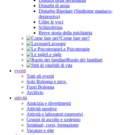
Disturbi della personalità
Disturbi di ansia
Disturbo Bipolare (Sindrome maniaco-
depressiva)
Udire le voci
Schizofrenia
Breve storia della psichiatria
Come fare per?
Lavorare
Le Psicoterapie
Le sigle
Ruolo dei familiari
Stili di vita
eventi
Tutti gli eventi
Solo Bologna e prov.
Fuori Bologna
Archivio
attività
Amicizia e divertimenti
Attività sportive
Attività e laboratori espressivi
Gruppi di ascolto e sostegno
Seminari, corsi, formazione
Vacanze e gite