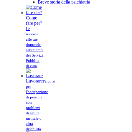
Breve storia della psichiatria
Come
fare per?
Le
risposte
alle tue
domande
all’interno
dei Servizi
Pubblici
di cura
Lavorare
Percorsi
per
l'occupazione
di persone
con
problemi
di salute
mentale o
altra
disabilità