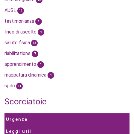
AUSL
11
testimonianza
1
linee di ascolto
1
salute fisica
13
riabilitazione
7
apprendimento
1
mappatura dinamica
1
spdc
11
Scorciatoie
Urgenze
Leggi utili