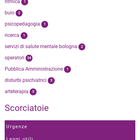
ritmica
1
buio
2
psicopedagogia
1
ricerca
1
servizi di salute mentale bologna
2
operatori
24
Pubblica Amministrazione
1
disturbi psichiatrici
3
arteterapia
3
Scorciatoie
Urgenze
Leggi utili