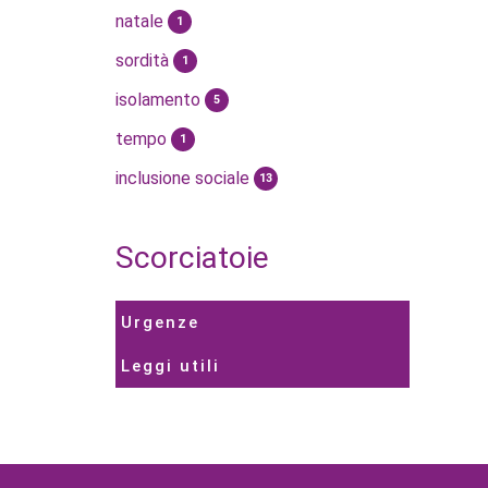
natale
1
sordità
1
isolamento
5
tempo
1
inclusione sociale
13
Scorciatoie
Urgenze
Leggi utili