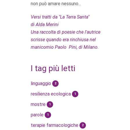
non può amare nessuno...
Versi tratti da "La Terra Santa"
di Alda Merini
Una raccolta di poesie che l'autrice
scrisse quando era rinchiusa nel
manicomio Paolo Pini, di Milano.
I tag più letti
linguaggio
2
resilienza ecologica
1
mostre
1
parole
1
terapie farmacologiche
2