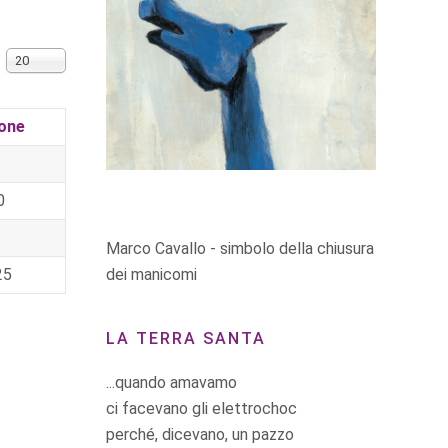
Visualizza n.
20
ione
0
2
Marco Cavallo - simbolo della chiusura
dei manicomi
25
LA TERRA SANTA
...quando amavamo
ci facevano gli elettrochoc
perché, dicevano, un pazzo