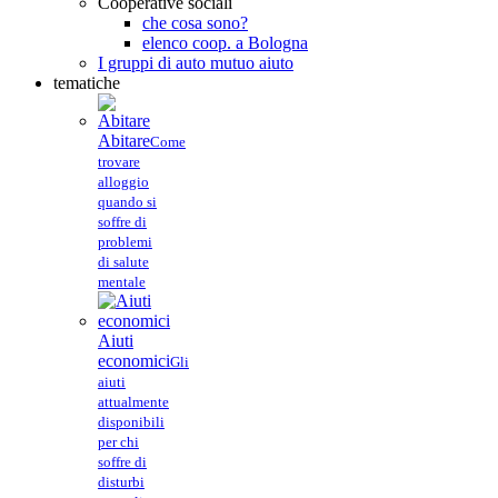
Cooperative sociali
che cosa sono?
elenco coop. a Bologna
I gruppi di auto mutuo aiuto
tematiche
Abitare
Come
trovare
alloggio
quando si
soffre di
problemi
di salute
mentale
Aiuti
economici
Gli
aiuti
attualmente
disponibili
per chi
soffre di
disturbi