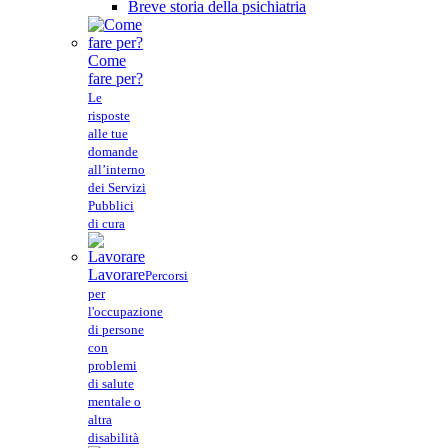
Breve storia della psichiatria
Come
fare per?
Le
risposte
alle tue
domande
all’interno
dei Servizi
Pubblici
di cura
Lavorare
Percorsi
per
l'occupazione
di persone
con
problemi
di salute
mentale o
altra
disabilità