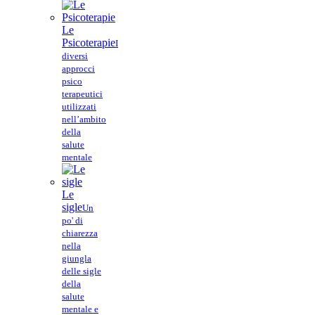
Le
Psicoterapie
I
diversi
approcci
psico
terapeutici
utilizzati
nell’ambito
della
salute
mentale
Le
sigle
Un
po' di
chiarezza
nella
giungla
delle sigle
della
salute
mentale e