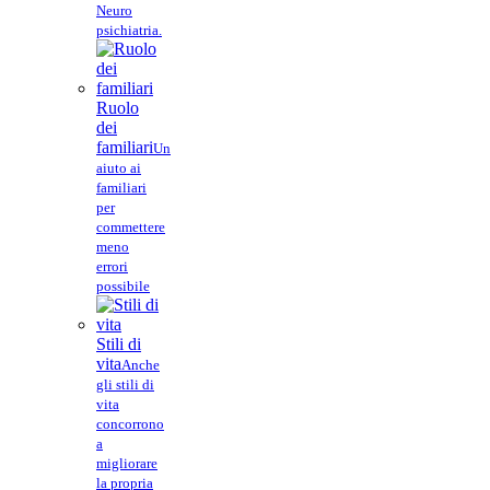
Neuro
psichiatria.
Ruolo
dei
familiari
Un
aiuto ai
familiari
per
commettere
meno
errori
possibile
Stili di
vita
Anche
gli stili di
vita
concorrono
a
migliorare
la propria