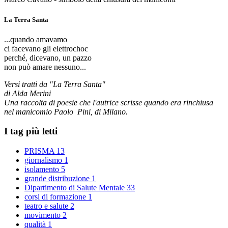
La Terra Santa
...quando amavamo
ci facevano gli elettrochoc
perché, dicevano, un pazzo
non può amare nessuno...
Versi tratti da "La Terra Santa"
di Alda Merini
Una raccolta di poesie che l'autrice scrisse quando era rinchiusa
nel manicomio Paolo Pini, di Milano.
I tag più letti
PRISMA
13
giornalismo
1
isolamento
5
grande distribuzione
1
Dipartimento di Salute Mentale
33
corsi di formazione
1
teatro e salute
2
movimento
2
qualità
1