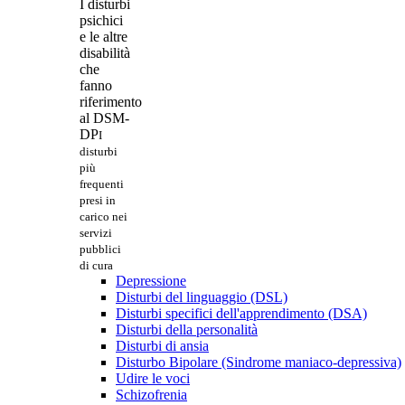
I disturbi
psichici
e le altre
disabilità
che
fanno
riferimento
al DSM-
DP
I
disturbi
più
frequenti
presi in
carico nei
servizi
pubblici
di cura
Depressione
Disturbi del linguaggio (DSL)
Disturbi specifici dell'apprendimento (DSA)
Disturbi della personalità
Disturbi di ansia
Disturbo Bipolare (Sindrome maniaco-depressiva)
Udire le voci
Schizofrenia