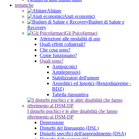
tematiche
Abitare
Aiuti economici
Budget di Salute e
Recovery
Gli Psicofarmaci
Attenzione alle modalità di uso
Quali effetti collaterali?
Che cosa sono?
Come funzionano?
Quali sono?
Antipsicotici
Antidepressivi
Stabilizzatori dell'umore
Ansiolitici ed Ipnotici (Benzodiazepine -
BDZ)
Tabella riassuntiva
I disturbi psichici e le altre disabilità che fanno
riferimento al DSM-DP
Depressione
Disturbi del linguaggio (DSL)
Disturbi specifici dell'apprendimento (DSA)