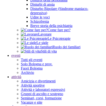
Disturbi della personalità
Disturbi di ansia
Disturbo Bipolare (Sindrome maniaco-
depressiva)
Udire le voci
Schizofrenia
Breve storia della psichiatria
Come fare per?
Lavorare
Le Psicoterapie
Le sigle
Ruolo dei familiari
Stili di vita
eventi
Tutti gli eventi
Solo Bologna e prov.
Fuori Bologna
Archivio
attività
Amicizia e divertimenti
Attività sportive
Attività e laboratori espressivi
Gruppi di ascolto e sostegno
Seminari, corsi, formazione
Vacanze e gite