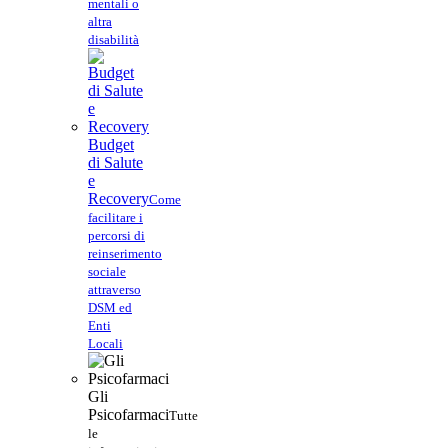
mentali o
altra
disabilità
Budget
di Salute
e
Recovery
Come
facilitare i
percorsi di
reinserimento
sociale
attraverso
DSM ed
Enti
Locali
Gli
Psicofarmaci
Tutte
le