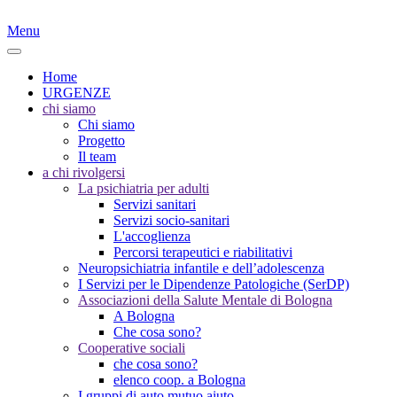
Menu
Home
URGENZE
chi siamo
Chi siamo
Progetto
Il team
a chi rivolgersi
La psichiatria per adulti
Servizi sanitari
Servizi socio-sanitari
L'accoglienza
Percorsi terapeutici e riabilitativi
Neuropsichiatria infantile e dell’adolescenza
I Servizi per le Dipendenze Patologiche (SerDP)
Associazioni della Salute Mentale di Bologna
A Bologna
Che cosa sono?
Cooperative sociali
che cosa sono?
elenco coop. a Bologna
I gruppi di auto mutuo aiuto