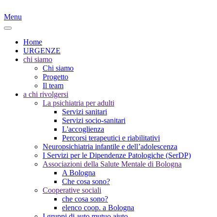
Menu
Home
URGENZE
chi siamo
Chi siamo
Progetto
Il team
a chi rivolgersi
La psichiatria per adulti
Servizi sanitari
Servizi socio-sanitari
L'accoglienza
Percorsi terapeutici e riabilitativi
Neuropsichiatria infantile e dell’adolescenza
I Servizi per le Dipendenze Patologiche (SerDP)
Associazioni della Salute Mentale di Bologna
A Bologna
Che cosa sono?
Cooperative sociali
che cosa sono?
elenco coop. a Bologna
I gruppi di auto mutuo aiuto