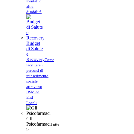
mentali o
altra
disabilità
Budget
di Salute
e
Recovery
Come
facilitare i
percorsi di
reinserimento
sociale
attraverso
DSM ed
Enti
Locali
Gli
Psicofarmaci
Tutte
le