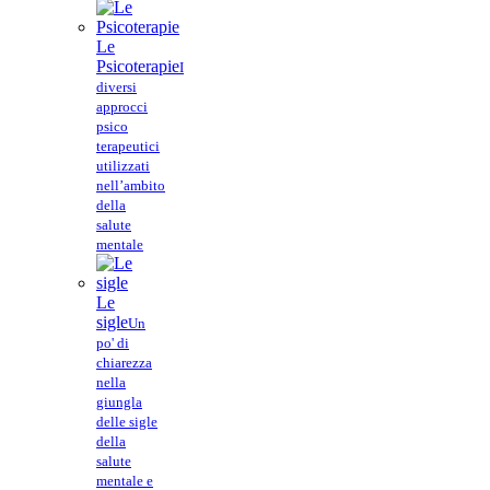
Le
Psicoterapie
I
diversi
approcci
psico
terapeutici
utilizzati
nell’ambito
della
salute
mentale
Le
sigle
Un
po' di
chiarezza
nella
giungla
delle sigle
della
salute
mentale e