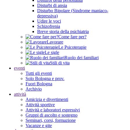
Disturbi della personalità
Disturbi di ansia
Disturbo Bipolare (Sindrome maniaco-
depressiva)
Udire le voci
Schizofrenia
Breve storia della psichiatria
Come fare per?
Lavorare
Le Psicoterapie
Le sigle
Ruolo dei familiari
Stili di vita
eventi
Tutti gli eventi
Solo Bologna e prov.
Fuori Bologna
Archivio
attività
Amicizia e divertimenti
Attività sportive
Attività e laboratori espressivi
Gruppi di ascolto e sostegno
Seminari, corsi, formazione
Vacanze e gite