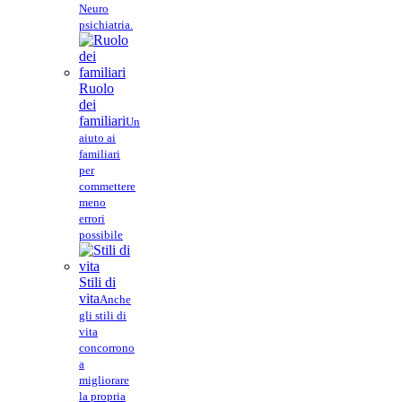
Neuro
psichiatria.
Ruolo
dei
familiari
Un
aiuto ai
familiari
per
commettere
meno
errori
possibile
Stili di
vita
Anche
gli stili di
vita
concorrono
a
migliorare
la propria