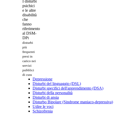
I disturbi
psichici
e le altre
disabilità
che
fanno
riferimento
al DSM-
DP
I
disturbi
più
frequenti
presi in
carico nei
servizi
pubblici
di cura
Depressione
Disturbi del linguaggio (DSL)
Disturbi specifici dell'apprendimento (DSA)
Disturbi della personalità
Disturbi di ansia
Disturbo Bipolare (Sindrome maniaco-depressiva)
Udire le voci
Schizofrenia