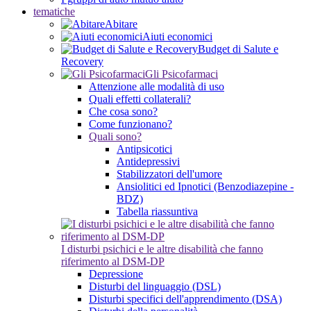
tematiche
Abitare
Aiuti economici
Budget di Salute e
Recovery
Gli Psicofarmaci
Attenzione alle modalità di uso
Quali effetti collaterali?
Che cosa sono?
Come funzionano?
Quali sono?
Antipsicotici
Antidepressivi
Stabilizzatori dell'umore
Ansiolitici ed Ipnotici (Benzodiazepine -
BDZ)
Tabella riassuntiva
I disturbi psichici e le altre disabilità che fanno
riferimento al DSM-DP
Depressione
Disturbi del linguaggio (DSL)
Disturbi specifici dell'apprendimento (DSA)