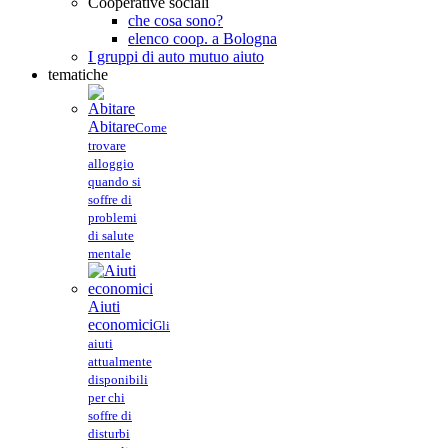
Cooperative sociali
che cosa sono?
elenco coop. a Bologna
I gruppi di auto mutuo aiuto
tematiche
Abitare
Come
trovare
alloggio
quando si
soffre di
problemi
di salute
mentale
Aiuti
economici
Gli
aiuti
attualmente
disponibili
per chi
soffre di
disturbi