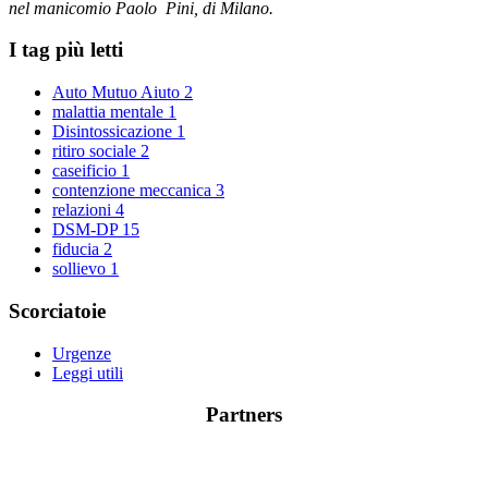
nel manicomio Paolo Pini, di Milano.
I tag più letti
Auto Mutuo Aiuto
2
malattia mentale
1
Disintossicazione
1
ritiro sociale
2
caseificio
1
contenzione meccanica
3
relazioni
4
DSM-DP
15
fiducia
2
sollievo
1
Scorciatoie
Urgenze
Leggi utili
Partners