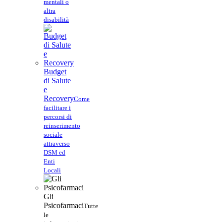
mentali o
altra
disabilità
Budget
di Salute
e
Recovery
Come
facilitare i
percorsi di
reinserimento
sociale
attraverso
DSM ed
Enti
Locali
Gli
Psicofarmaci
Tutte
le