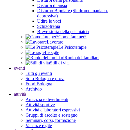
Disturbi della personalità
Disturbi di ansia
Disturbo Bipolare (Sindrome maniaco-
depressiva)
Udire le voci
Schizofrenia
Breve storia della psichiatria
Come fare per?
Lavorare
Le Psicoterapie
Le sigle
Ruolo dei familiari
Stili di vita
eventi
Tutti gli eventi
Solo Bologna e prov.
Fuori Bologna
Archivio
attività
Amicizia e divertimenti
Attività sportive
Attività e laboratori espressivi
Gruppi di ascolto e sostegno
Seminari, corsi, formazione
Vacanze e gite