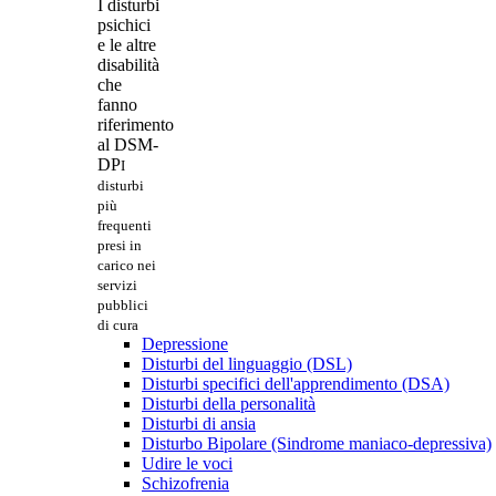
I disturbi
psichici
e le altre
disabilità
che
fanno
riferimento
al DSM-
DP
I
disturbi
più
frequenti
presi in
carico nei
servizi
pubblici
di cura
Depressione
Disturbi del linguaggio (DSL)
Disturbi specifici dell'apprendimento (DSA)
Disturbi della personalità
Disturbi di ansia
Disturbo Bipolare (Sindrome maniaco-depressiva)
Udire le voci
Schizofrenia