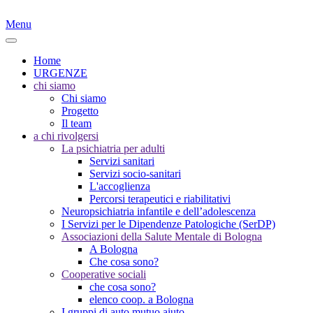
Menu
Home
URGENZE
chi siamo
Chi siamo
Progetto
Il team
a chi rivolgersi
La psichiatria per adulti
Servizi sanitari
Servizi socio-sanitari
L'accoglienza
Percorsi terapeutici e riabilitativi
Neuropsichiatria infantile e dell’adolescenza
I Servizi per le Dipendenze Patologiche (SerDP)
Associazioni della Salute Mentale di Bologna
A Bologna
Che cosa sono?
Cooperative sociali
che cosa sono?
elenco coop. a Bologna
I gruppi di auto mutuo aiuto