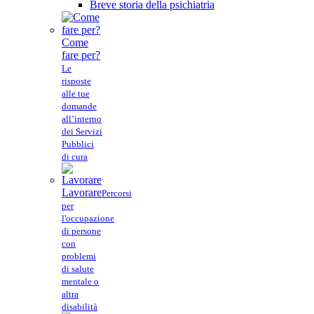
Breve storia della psichiatria
Come
fare per?
Le
risposte
alle tue
domande
all’interno
dei Servizi
Pubblici
di cura
Lavorare
Percorsi
per
l'occupazione
di persone
con
problemi
di salute
mentale o
altra
disabilità