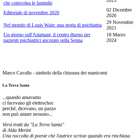
2023
che coinvolga le famiglie
02 Dicembre
Editoriale di novembre 2020
2020
29 Novembre
Nel mondo di Louis Wain: una storia di psichiatria
2021
Un giorno sull'Adamant, il centro diurno per
18 Marzo
pazienti psichiatrici ancorato sulla Senna
2024
Marco Cavallo - simbolo della chiusura dei manicomi
La Terra Santa
...quando amavamo
ci facevano gli elettrochoc
perché, dicevano, un pazzo
non può amare nessuno...
Versi tratti da "La Terra Santa"
di Alda Merini
Una raccolta di poesie che l'autrice scrisse quando era rinchiusa