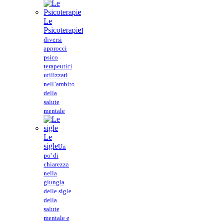
Le
Psicoterapie
I
diversi
approcci
psico
terapeutici
utilizzati
nell’ambito
della
salute
mentale
Le
sigle
Un
po' di
chiarezza
nella
giungla
delle sigle
della
salute
mentale e