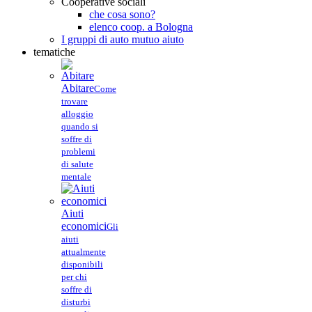
Cooperative sociali
che cosa sono?
elenco coop. a Bologna
I gruppi di auto mutuo aiuto
tematiche
Abitare
Come
trovare
alloggio
quando si
soffre di
problemi
di salute
mentale
Aiuti
economici
Gli
aiuti
attualmente
disponibili
per chi
soffre di
disturbi