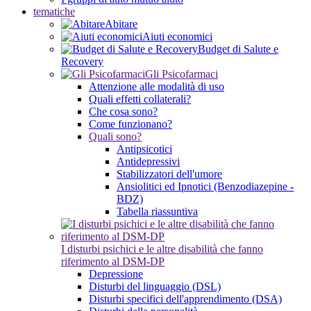
tematiche
Abitare
Aiuti economici
Budget di Salute e
Recovery
Gli Psicofarmaci
Attenzione alle modalità di uso
Quali effetti collaterali?
Che cosa sono?
Come funzionano?
Quali sono?
Antipsicotici
Antidepressivi
Stabilizzatori dell'umore
Ansiolitici ed Ipnotici (Benzodiazepine -
BDZ)
Tabella riassuntiva
I disturbi psichici e le altre disabilità che fanno
riferimento al DSM-DP
Depressione
Disturbi del linguaggio (DSL)
Disturbi specifici dell'apprendimento (DSA)