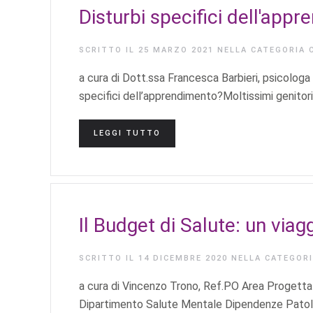
Disturbi specifici dell'app
SCRITTO IL
25 MARZO 2021
NELLA CATEGORIA
a cura di Dott.ssa Francesca Barbieri, psicolog
specifici dell’apprendimento?Moltissimi genitori c
LEGGI TUTTO
Il Budget di Salute: un viag
SCRITTO IL
14 DICEMBRE 2020
NELLA CATEGOR
a cura di Vincenzo Trono, Ref.PO Area Progettaz
Dipartimento Salute Mentale Dipendenze Patol