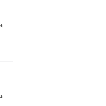
di,
di,