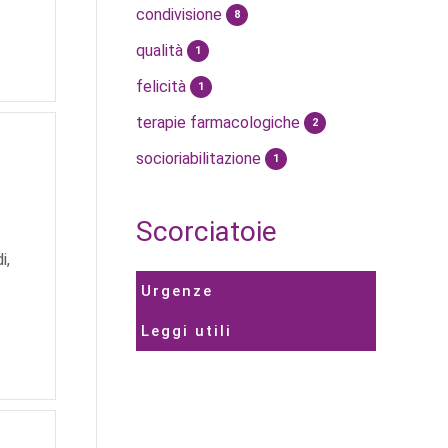
condivisione
8
qualità
1
felicità
1
terapie farmacologiche
2
socioriabilitazione
1
Scorciatoie
i,
Urgenze
Leggi utili