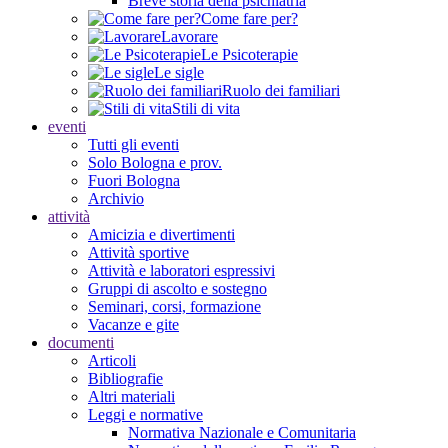
Breve storia della psichiatria
Come fare per?
Lavorare
Le Psicoterapie
Le sigle
Ruolo dei familiari
Stili di vita
eventi
Tutti gli eventi
Solo Bologna e prov.
Fuori Bologna
Archivio
attività
Amicizia e divertimenti
Attività sportive
Attività e laboratori espressivi
Gruppi di ascolto e sostegno
Seminari, corsi, formazione
Vacanze e gite
documenti
Articoli
Bibliografie
Altri materiali
Leggi e normative
Normativa Nazionale e Comunitaria