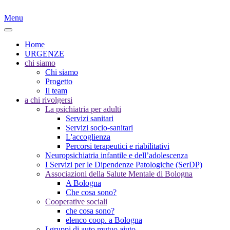
Menu
Home
URGENZE
chi siamo
Chi siamo
Progetto
Il team
a chi rivolgersi
La psichiatria per adulti
Servizi sanitari
Servizi socio-sanitari
L'accoglienza
Percorsi terapeutici e riabilitativi
Neuropsichiatria infantile e dell’adolescenza
I Servizi per le Dipendenze Patologiche (SerDP)
Associazioni della Salute Mentale di Bologna
A Bologna
Che cosa sono?
Cooperative sociali
che cosa sono?
elenco coop. a Bologna
I gruppi di auto mutuo aiuto