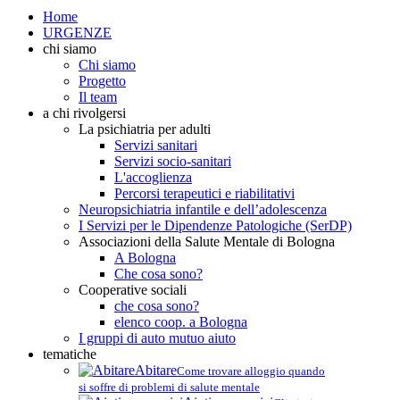
Home
URGENZE
chi siamo
Chi siamo
Progetto
Il team
a chi rivolgersi
La psichiatria per adulti
Servizi sanitari
Servizi socio-sanitari
L'accoglienza
Percorsi terapeutici e riabilitativi
Neuropsichiatria infantile e dell’adolescenza
I Servizi per le Dipendenze Patologiche (SerDP)
Associazioni della Salute Mentale di Bologna
A Bologna
Che cosa sono?
Cooperative sociali
che cosa sono?
elenco coop. a Bologna
I gruppi di auto mutuo aiuto
tematiche
Abitare
Come trovare alloggio quando
si soffre di problemi di salute mentale