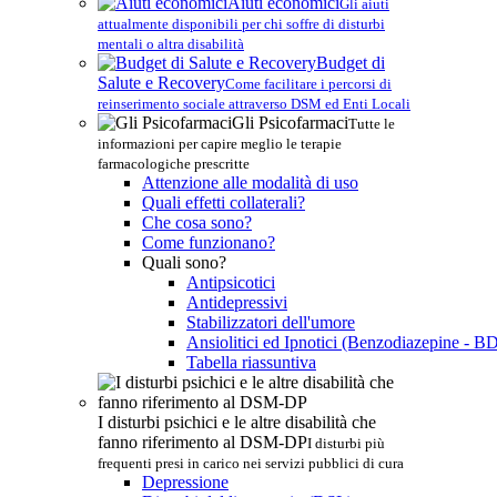
Aiuti economici
Gli aiuti
attualmente disponibili per chi soffre di disturbi
mentali o altra disabilità
Budget di
Salute e Recovery
Come facilitare i percorsi di
reinserimento sociale attraverso DSM ed Enti Locali
Gli Psicofarmaci
Tutte le
informazioni per capire meglio le terapie
farmacologiche prescritte
Attenzione alle modalità di uso
Quali effetti collaterali?
Che cosa sono?
Come funzionano?
Quali sono?
Antipsicotici
Antidepressivi
Stabilizzatori dell'umore
Ansiolitici ed Ipnotici (Benzodiazepine - B
Tabella riassuntiva
I disturbi psichici e le altre disabilità che
fanno riferimento al DSM-DP
I disturbi più
frequenti presi in carico nei servizi pubblici di cura
Depressione