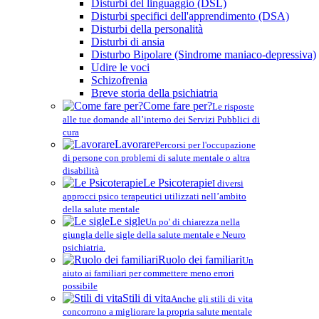
Disturbi del linguaggio (DSL)
Disturbi specifici dell'apprendimento (DSA)
Disturbi della personalità
Disturbi di ansia
Disturbo Bipolare (Sindrome maniaco-depressiva)
Udire le voci
Schizofrenia
Breve storia della psichiatria
Come fare per?
Le risposte
alle tue domande all’interno dei Servizi Pubblici di
cura
Lavorare
Percorsi per l'occupazione
di persone con problemi di salute mentale o altra
disabilità
Le Psicoterapie
I diversi
approcci psico terapeutici utilizzati nell’ambito
della salute mentale
Le sigle
Un po' di chiarezza nella
giungla delle sigle della salute mentale e Neuro
psichiatria.
Ruolo dei familiari
Un
aiuto ai familiari per commettere meno errori
possibile
Stili di vita
Anche gli stili di vita
concorrono a migliorare la propria salute mentale