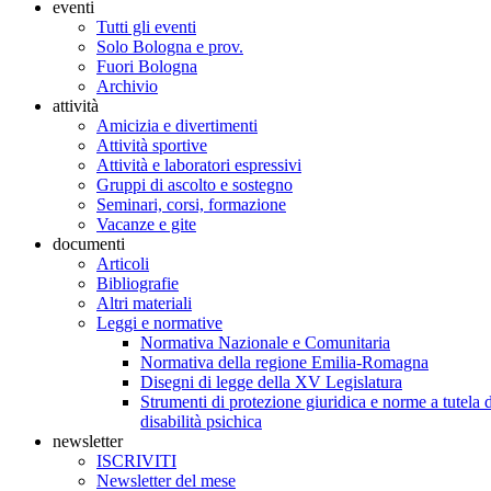
eventi
Tutti gli eventi
Solo Bologna e prov.
Fuori Bologna
Archivio
attività
Amicizia e divertimenti
Attività sportive
Attività e laboratori espressivi
Gruppi di ascolto e sostegno
Seminari, corsi, formazione
Vacanze e gite
documenti
Articoli
Bibliografie
Altri materiali
Leggi e normative
Normativa Nazionale e Comunitaria
Normativa della regione Emilia-Romagna
Disegni di legge della XV Legislatura
Strumenti di protezione giuridica e norme a tutela d
disabilità psichica
newsletter
ISCRIVITI
Newsletter del mese