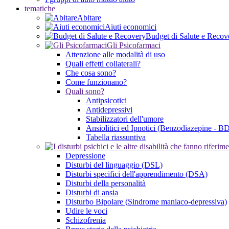
tematiche
Abitare
Aiuti economici
Budget di Salute e Recov
Gli Psicofarmaci
Attenzione alle modalità di uso
Quali effetti collaterali?
Che cosa sono?
Come funzionano?
Quali sono?
Antipsicotici
Antidepressivi
Stabilizzatori dell'umore
Ansiolitici ed Ipnotici (Benzodiazepine - B
Tabella riassuntiva
Depressione
Disturbi del linguaggio (DSL)
Disturbi specifici dell'apprendimento (DSA)
Disturbi della personalità
Disturbi di ansia
Disturbo Bipolare (Sindrome maniaco-depressiva)
Udire le voci
Schizofrenia