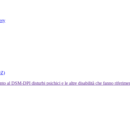
ery
DZ)
I disturbi psichici e le altre disabilità che fanno rifer