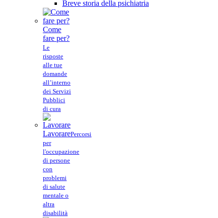
Breve storia della psichiatria
Come
fare per?
Le
risposte
alle tue
domande
all’interno
dei Servizi
Pubblici
di cura
Lavorare
Percorsi
per
l'occupazione
di persone
con
problemi
di salute
mentale o
altra
disabilità