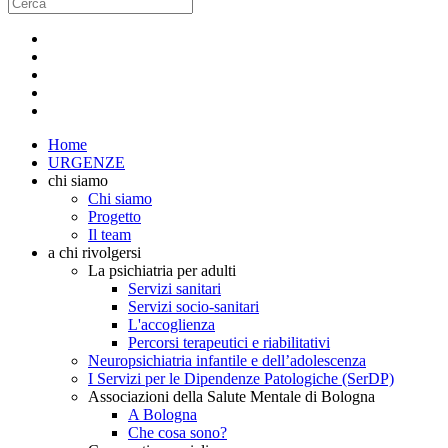
Home
URGENZE
chi siamo
Chi siamo
Progetto
Il team
a chi rivolgersi
La psichiatria per adulti
Servizi sanitari
Servizi socio-sanitari
L'accoglienza
Percorsi terapeutici e riabilitativi
Neuropsichiatria infantile e dell’adolescenza
I Servizi per le Dipendenze Patologiche (SerDP)
Associazioni della Salute Mentale di Bologna
A Bologna
Che cosa sono?