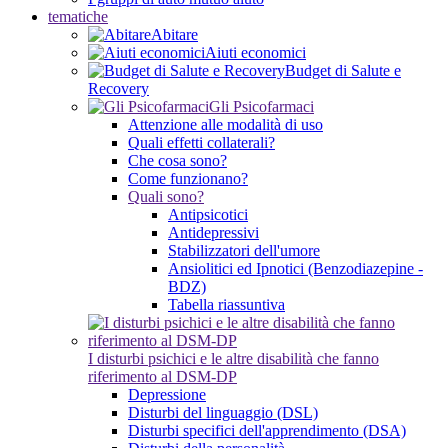
tematiche
Abitare
Aiuti economici
Budget di Salute e
Recovery
Gli Psicofarmaci
Attenzione alle modalità di uso
Quali effetti collaterali?
Che cosa sono?
Come funzionano?
Quali sono?
Antipsicotici
Antidepressivi
Stabilizzatori dell'umore
Ansiolitici ed Ipnotici (Benzodiazepine -
BDZ)
Tabella riassuntiva
I disturbi psichici e le altre disabilità che fanno
riferimento al DSM-DP
Depressione
Disturbi del linguaggio (DSL)
Disturbi specifici dell'apprendimento (DSA)