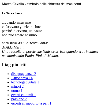
Marco Cavallo - simbolo della chiusura dei manicomi
La Terra Santa
...quando amavamo
ci facevano gli elettrochoc
perché, dicevano, un pazzo
non può amare nessuno...
Versi tratti da "La Terra Santa"
di Alda Merini
Una raccolta di poesie che l'autrice scrisse quando era rinchiusa
nel manicomio Paolo Pini, di Milano.
I tag più letti
disuguaglianze
2
Autonomia
14
tecnologadigitale
1
minori
2
uomo
1
eventi culturali
1
passione
2
esperti in supporto ta pari
1