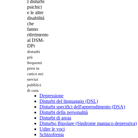
I disturbi
psichici
e le altre
disabilità
che
fanno
riferimento
al DSM-
DP
I
disturbi
più
frequenti
presi in
carico nei
servizi
pubblici
di cura
Depressione
Disturbi del linguaggio (DSL)
Disturbi specifici dell'apprendimento (DSA)
Disturbi della personalità
Disturbi di ansia
Disturbo Bipolare (Sindrome maniaco-depressiva)
Udire le voci
Schizofrenia