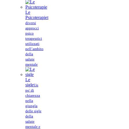
Le
Psicoterapie
I
diversi
approcci
psico
terapeutici
utilizzati
nell’ambito
della
salute
mentale
Le
sigle
Un
po' di
chiarezza
nella
giungla
delle sigle
della
salute
mentale e