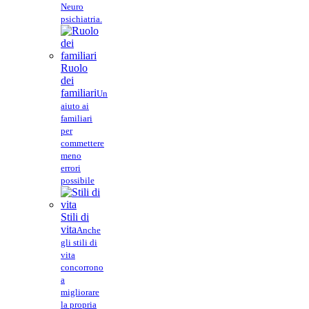
Neuro
psichiatria.
Ruolo
dei
familiari
Un
aiuto ai
familiari
per
commettere
meno
errori
possibile
Stili di
vita
Anche
gli stili di
vita
concorrono
a
migliorare
la propria