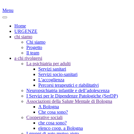
Menu
Home
URGENZE
chi siamo
Chi siamo
Progetto
Il team
a chi rivolgersi
La psichiatria per adulti
Servizi sanitari
Servizi socio-sanitari
L'accoglienza
Percorsi terapeutici e riabilitativi
Neuropsichiatria infantile e dell’adolescenza
I Servizi per le Dipendenze Patologiche (SerDP)
Associazioni della Salute Mentale di Bologna
A Bologna
Che cosa sono?
Cooperative sociali
che cosa sono?
elenco coop. a Bologna
I gruppi di auto mutuo aiuto