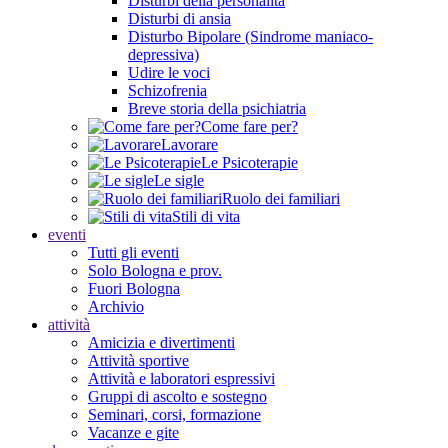
Disturbi della personalità
Disturbi di ansia
Disturbo Bipolare (Sindrome maniaco-
depressiva)
Udire le voci
Schizofrenia
Breve storia della psichiatria
Come fare per?
Lavorare
Le Psicoterapie
Le sigle
Ruolo dei familiari
Stili di vita
eventi
Tutti gli eventi
Solo Bologna e prov.
Fuori Bologna
Archivio
attività
Amicizia e divertimenti
Attività sportive
Attività e laboratori espressivi
Gruppi di ascolto e sostegno
Seminari, corsi, formazione
Vacanze e gite