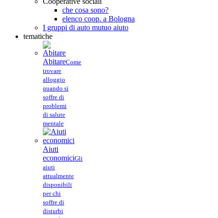
Cooperative sociali
che cosa sono?
elenco coop. a Bologna
I gruppi di auto mutuo aiuto
tematiche
Abitare
Come
trovare
alloggio
quando si
soffre di
problemi
di salute
mentale
Aiuti
economici
Gli
aiuti
attualmente
disponibili
per chi
soffre di
disturbi