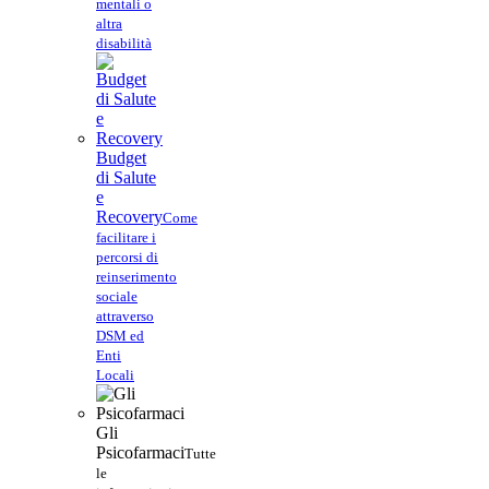
mentali o
altra
disabilità
Budget
di Salute
e
Recovery
Come
facilitare i
percorsi di
reinserimento
sociale
attraverso
DSM ed
Enti
Locali
Gli
Psicofarmaci
Tutte
le