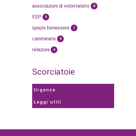
associazioni di volontariato
8
ESP
9
spazio benessere
1
camminate
4
relazioni
4
Scorciatoie
Urgenze
Leggi utili