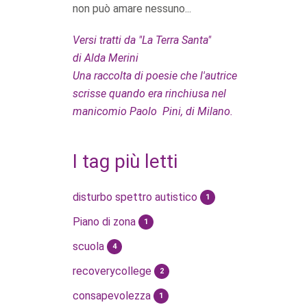
non può amare nessuno...
Versi tratti da "La Terra Santa"
di Alda Merini
Una raccolta di poesie che l'autrice
scrisse quando era rinchiusa nel
manicomio Paolo Pini, di Milano.
I tag più letti
disturbo spettro autistico
1
Piano di zona
1
scuola
4
recoverycollege
2
consapevolezza
1