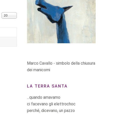
Visualizza n.
20
Marco Cavallo - simbolo della chiusura
dei manicomi
LA TERRA SANTA
...quando amavamo
ci facevano gli elettrochoc
perché, dicevano, un pazzo