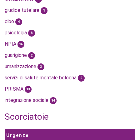
giudice tutelare
1
cibo
4
psicologia
8
NPIA
16
guarigione
2
umanizzazione
3
servizi di salute mentale bologna
2
PRISMA
13
integrazione sociale
14
Scorciatoie
Urgenze