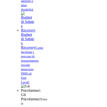
mentali o
altra
disabilità
Budget
di Salute
e
Recovery
Come
facilitare i
percorsi di
reinserimento
sociale
attraverso
DSM ed
Enti
Locali
Gli
Psicofarmaci
Tutte
le