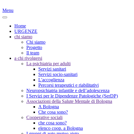
Menu
Home
URGENZE
chi siamo
Chi siamo
Progetto
Il team
a chi rivolgersi
La psichiatria per adulti
Servizi sanitari
Servizi socio-sanitari
L'accoglienza
Percorsi terapeutici e riabilitativi
Neuropsichiatria infantile e dell’adolescenza
I Servizi per le Dipendenze Patologiche (SerDP)
Associazioni della Salute Mentale di Bologna
A Bologna
Che cosa sono?
Cooperative sociali
che cosa sono?
elenco coop. a Bologna
I gruppi di auto mutuo aiuto