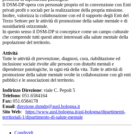
Il DSM-DP opera con personale proprio ed in convenzione con Enti
privati profit o sociali per la realizzazione della propria missione.
Inoltre, valorizza la collaborazione con ed il supporto degli Enti del
Terzo Settore per le attività di promozione della salute mentale e di
sussidiarietà orizzontale.
In questo senso il DSM-DP si concepisce come un campo culturale
che comprende tutti questi attori interessati alla salute mentale della
popolazione del territorio.
Attività
Tutte le attività di prevenzione, diagnosi, cura, riabilitazione ed
inclusione sociale rivolte alle persone con disturbi mentali e
dipendenze patologiche, in ogni età della vita. Tutte le attività di
promozione della salute mentale svolte in collaborazione con gli enti
pubblici e le associazioni del territorio.
Indirizzo Direzione
: viale C. Pepoli 5
Telefono
: 051.6584164
Fax:
051.6584178
Email
:
direzione.dsmdp@ausl.bologna.it
Sito Web
:
https://www.ausl.bologna.it/asl-bologna/dipartimenti-
territoriali-1/dipartimento-di-salute-mentale
Condividi