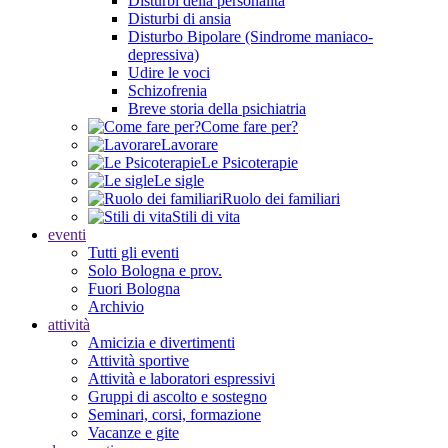
Disturbi della personalità
Disturbi di ansia
Disturbo Bipolare (Sindrome maniaco-
depressiva)
Udire le voci
Schizofrenia
Breve storia della psichiatria
Come fare per?
Lavorare
Le Psicoterapie
Le sigle
Ruolo dei familiari
Stili di vita
eventi
Tutti gli eventi
Solo Bologna e prov.
Fuori Bologna
Archivio
attività
Amicizia e divertimenti
Attività sportive
Attività e laboratori espressivi
Gruppi di ascolto e sostegno
Seminari, corsi, formazione
Vacanze e gite