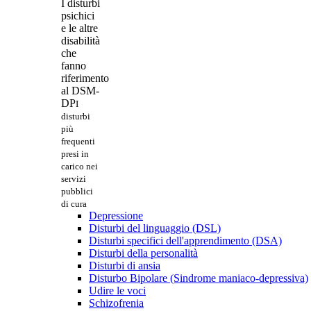
I disturbi
psichici
e le altre
disabilità
che
fanno
riferimento
al DSM-
DP
I
disturbi
più
frequenti
presi in
carico nei
servizi
pubblici
di cura
Depressione
Disturbi del linguaggio (DSL)
Disturbi specifici dell'apprendimento (DSA)
Disturbi della personalità
Disturbi di ansia
Disturbo Bipolare (Sindrome maniaco-depressiva)
Udire le voci
Schizofrenia