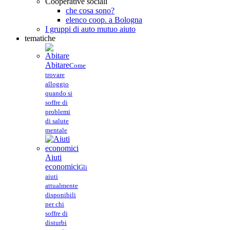
Cooperative sociali
che cosa sono?
elenco coop. a Bologna
I gruppi di auto mutuo aiuto
tematiche
Abitare
Come
trovare
alloggio
quando si
soffre di
problemi
di salute
mentale
Aiuti
economici
Gli
aiuti
attualmente
disponibili
per chi
soffre di
disturbi