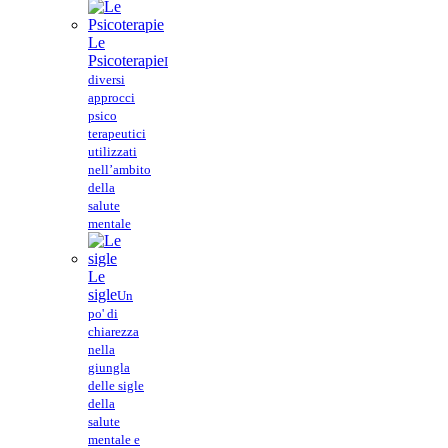
Le
Psicoterapie
I
diversi
approcci
psico
terapeutici
utilizzati
nell’ambito
della
salute
mentale
Le
sigle
Un
po' di
chiarezza
nella
giungla
delle sigle
della
salute
mentale e