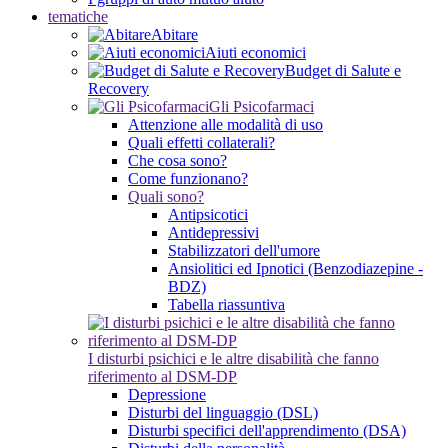
tematiche
Abitare
Aiuti economici
Budget di Salute e
Recovery
Gli Psicofarmaci
Attenzione alle modalità di uso
Quali effetti collaterali?
Che cosa sono?
Come funzionano?
Quali sono?
Antipsicotici
Antidepressivi
Stabilizzatori dell'umore
Ansiolitici ed Ipnotici (Benzodiazepine -
BDZ)
Tabella riassuntiva
I disturbi psichici e le altre disabilità che fanno
riferimento al DSM-DP
Depressione
Disturbi del linguaggio (DSL)
Disturbi specifici dell'apprendimento (DSA)