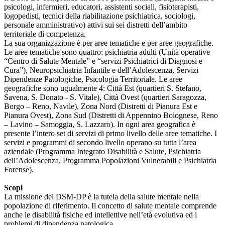
psicologi, infermieri, educatori, assistenti sociali, fisioterapisti,
logopedisti, tecnici della riabilitazione psichiatrica, sociologi,
personale amministrativo) attivi sui sei distretti dell’ambito
territoriale di competenza.
La sua organizzazione è per aree tematiche e per aree geografiche.
Le aree tematiche sono quattro: psichiatria adulti (Unità operative
“Centro di Salute Mentale” e “servizi Psichiatrici di Diagnosi e
Cura”), Neuropsichiatria Infantile e dell’Adolescenza, Servizi
Dipendenze Patologiche, Psicologia Territoriale. Le aree
geografiche sono ugualmente 4: Città Est (quartieri S. Stefano,
Savena, S. Donato - S. Vitale), Città Ovest (quartieri Saragozza,
Borgo – Reno, Navile), Zona Nord (Distretti di Pianura Est e
Pianura Ovest), Zona Sud (Distretti di Appennino Bolognese, Reno
– Lavino – Samoggia, S. Lazzaro). In ogni area geografica è
presente l’intero set di servizi di primo livello delle aree tematiche. I
servizi e programmi di secondo livello operano su tutta l’area
aziendale (Programma Integrato Disabilità e Salute, Psichiatria
dell’Adolescenza, Programma Popolazioni Vulnerabili e Psichiatria
Forense).
Scopi
La missione del DSM-DP è la tutela della salute mentale nella
popolazione di riferimento. Il concetto di salute mentale comprende
anche le disabilità fisiche ed intellettive nell’età evolutiva ed i
problemi di dipendenza patologica.