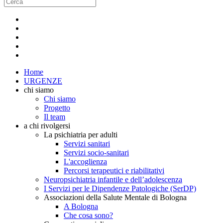
Home
URGENZE
chi siamo
Chi siamo
Progetto
Il team
a chi rivolgersi
La psichiatria per adulti
Servizi sanitari
Servizi socio-sanitari
L'accoglienza
Percorsi terapeutici e riabilitativi
Neuropsichiatria infantile e dell’adolescenza
I Servizi per le Dipendenze Patologiche (SerDP)
Associazioni della Salute Mentale di Bologna
A Bologna
Che cosa sono?