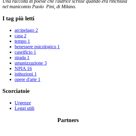
Una raccolta di poesie che l'autrice scrisse quando era rinchiusa
nel manicomio Paolo Pini, di Milano.
I tag più letti
arcipelago
2
casa
2
tempo
1
benessere psicologico
1
caseificio
1
strada
1
umanizzazione
3
NPIA
16
istituzioni
1
opere d'arte
1
Scorciatoie
Urgenze
Leggi utili
Partners