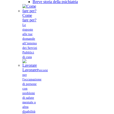
Breve storia della psichiatria
Come
fare per?
Le
risposte
alle tue
domande
all’interno
dei Servizi
Pubblici
di cura
Lavorare
Percorsi
per
l'occupazione
di persone
con
problemi
di salute
mentale o
altra
disabilità