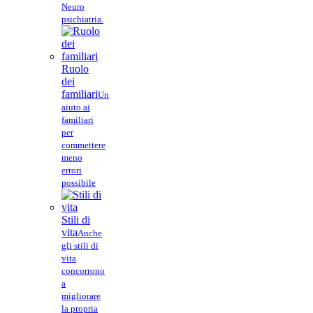
Neuro
psichiatria.
Ruolo
dei
familiari
Un
aiuto ai
familiari
per
commettere
meno
errori
possibile
Stili di
vita
Anche
gli stili di
vita
concorrono
a
migliorare
la propria