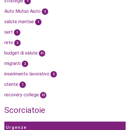
strategie
1
Auto Mutuo Aiuto
2
salute mentae
1
sert
1
rete
2
budget di salute
21
migranti
2
inserimento lavorativo
2
utente
1
recovery college
22
Scorciatoie
Urgenze