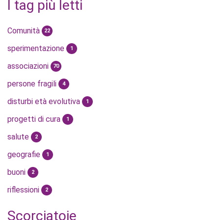
I tag più letti
Comunità
22
sperimentazione
1
associazioni
70
persone fragili
4
disturbi età evolutiva
1
progetti di cura
1
salute
2
geografie
1
buoni
2
riflessioni
2
Scorciatoie