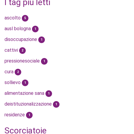
I tag più letti
ascolto
5
ausl bologna
1
disoccupazione
1
cattivi
2
pressionesociale
1
cura
2
sollievo
1
alimentazione sana
1
deistituzionalizzazione
1
residenze
1
Scorciatoie