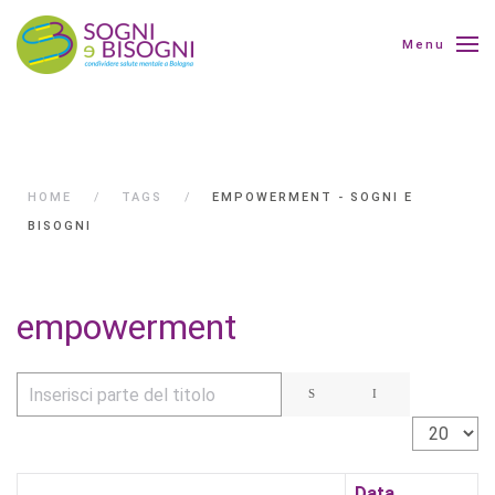
Menu
HOME
TAGS
EMPOWERMENT - SOGNI E
BISOGNI
empowerment
Inserisci parte del titolo
Visualizza 
Data