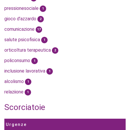
pressionesociale
1
gioco d’azzardo
2
comunicazione
17
salute psicofisica
1
orticoltura terapeutica
2
policonsumo
1
inclusione lavorativa
1
alcolismo
1
relaziione
1
Scorciatoie
Urgenze