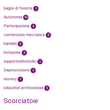
bagno di foresta
1
Autonomia
14
Partecipazione
3
contenzione meccanica
3
bambini
3
inclusione
2
supportoallostudio
1
Deprescrizione
1
reovery
1
educatori professionali
5
Scorciatoie