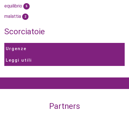
equilibrio
5
malattia
2
Scorciatoie
Urgenze
Leggi utili
Partners