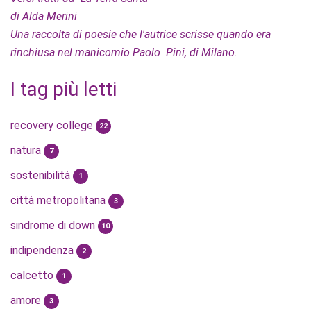
di Alda Merini
Una raccolta di poesie che l'autrice scrisse quando era
rinchiusa nel manicomio Paolo Pini, di Milano.
I tag più letti
recovery college
22
natura
7
sostenibilità
1
città metropolitana
3
sindrome di down
10
indipendenza
2
calcetto
1
amore
3