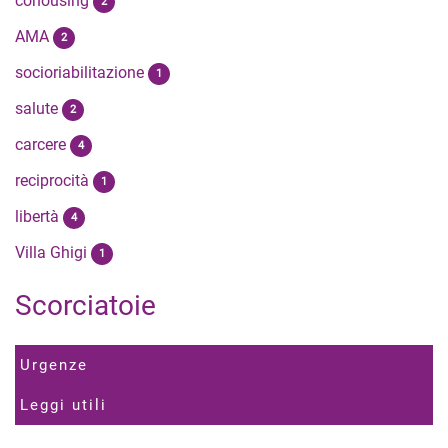
cohousing
2
AMA
2
socioriabilitazione
1
salute
2
carcere
4
reciprocità
1
libertà
4
Villa Ghigi
1
Scorciatoie
Urgenze
Leggi utili