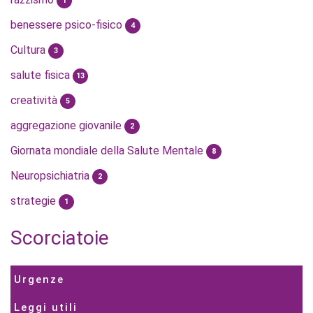
1
benessere psico-fisico
4
Cultura
3
salute fisica
13
creatività
5
aggregazione giovanile
2
Giornata mondiale della Salute Mentale
8
Neuropsichiatria
2
strategie
1
Scorciatoie
Urgenze
Leggi utili