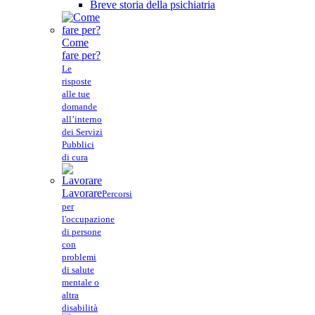
Breve storia della psichiatria
Come
fare per?
Le
risposte
alle tue
domande
all’interno
dei Servizi
Pubblici
di cura
Lavorare
Percorsi
per
l'occupazione
di persone
con
problemi
di salute
mentale o
altra
disabilità