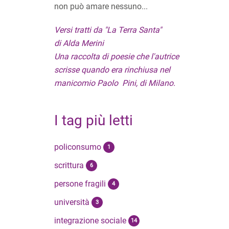
non può amare nessuno...
Versi tratti da "La Terra Santa"
di Alda Merini
Una raccolta di poesie che l'autrice
scrisse quando era rinchiusa nel
manicomio Paolo Pini, di Milano.
I tag più letti
policonsumo
1
scrittura
6
persone fragili
4
università
3
integrazione sociale
14