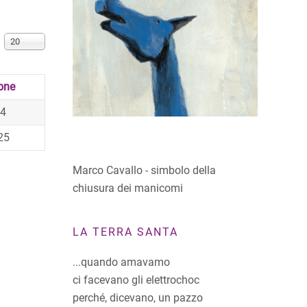
Visualizza n.
20
one
24
25
Marco Cavallo - simbolo della
chiusura dei manicomi
LA TERRA SANTA
...quando amavamo
ci facevano gli elettrochoc
perché, dicevano, un pazzo