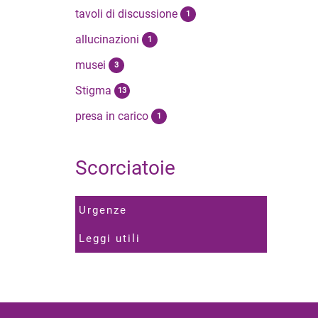
tavoli di discussione
1
allucinazioni
1
musei
3
Stigma
13
presa in carico
1
Scorciatoie
Urgenze
Leggi utili