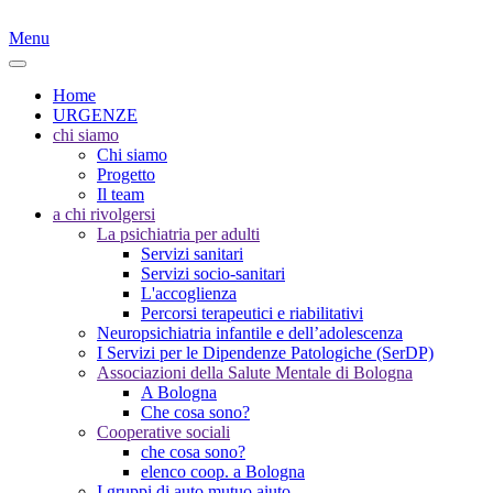
Menu
Home
URGENZE
chi siamo
Chi siamo
Progetto
Il team
a chi rivolgersi
La psichiatria per adulti
Servizi sanitari
Servizi socio-sanitari
L'accoglienza
Percorsi terapeutici e riabilitativi
Neuropsichiatria infantile e dell’adolescenza
I Servizi per le Dipendenze Patologiche (SerDP)
Associazioni della Salute Mentale di Bologna
A Bologna
Che cosa sono?
Cooperative sociali
che cosa sono?
elenco coop. a Bologna
I gruppi di auto mutuo aiuto