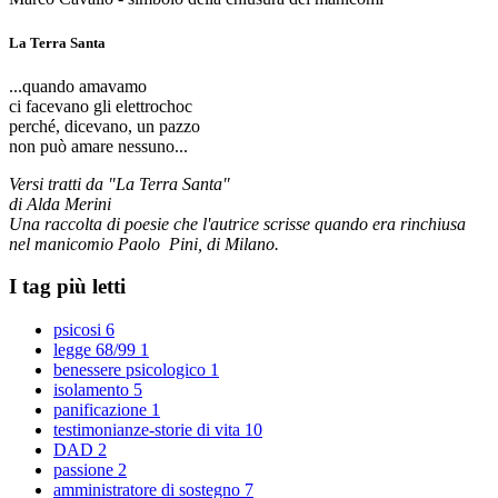
La Terra Santa
...quando amavamo
ci facevano gli elettrochoc
perché, dicevano, un pazzo
non può amare nessuno...
Versi tratti da "La Terra Santa"
di Alda Merini
Una raccolta di poesie che l'autrice scrisse quando era rinchiusa
nel manicomio Paolo Pini, di Milano.
I tag più letti
psicosi
6
legge 68/99
1
benessere psicologico
1
isolamento
5
panificazione
1
testimonianze-storie di vita
10
DAD
2
passione
2
amministratore di sostegno
7