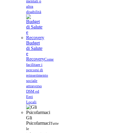
mentali o
altra
disabilità
Budget
di Salute
e
Recovery
Come
facilitare i
percorsi di
reinserimento
sociale
attraverso
DSM ed
Enti
Locali
Gli
Psicofarmaci
Tutte
le