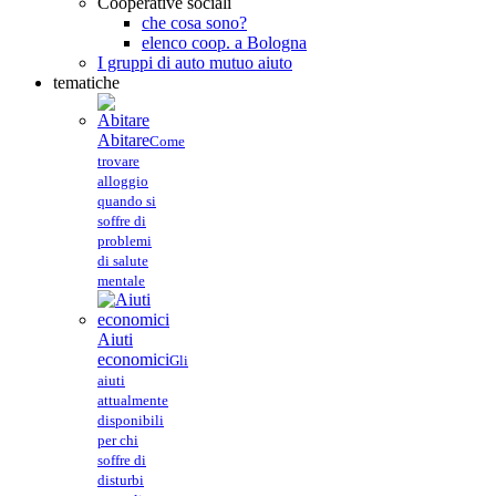
Cooperative sociali
che cosa sono?
elenco coop. a Bologna
I gruppi di auto mutuo aiuto
tematiche
Abitare
Come
trovare
alloggio
quando si
soffre di
problemi
di salute
mentale
Aiuti
economici
Gli
aiuti
attualmente
disponibili
per chi
soffre di
disturbi