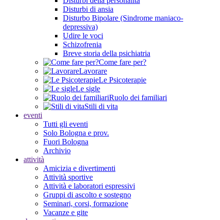
Disturbi della personalità
Disturbi di ansia
Disturbo Bipolare (Sindrome maniaco-
depressiva)
Udire le voci
Schizofrenia
Breve storia della psichiatria
Come fare per?
Lavorare
Le Psicoterapie
Le sigle
Ruolo dei familiari
Stili di vita
eventi
Tutti gli eventi
Solo Bologna e prov.
Fuori Bologna
Archivio
attività
Amicizia e divertimenti
Attività sportive
Attività e laboratori espressivi
Gruppi di ascolto e sostegno
Seminari, corsi, formazione
Vacanze e gite