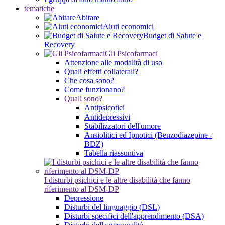
tematiche
Abitare
Aiuti economici
Budget di Salute e
Recovery
Gli Psicofarmaci
Attenzione alle modalità di uso
Quali effetti collaterali?
Che cosa sono?
Come funzionano?
Quali sono?
Antipsicotici
Antidepressivi
Stabilizzatori dell'umore
Ansiolitici ed Ipnotici (Benzodiazepine -
BDZ)
Tabella riassuntiva
I disturbi psichici e le altre disabilità che fanno
riferimento al DSM-DP
Depressione
Disturbi del linguaggio (DSL)
Disturbi specifici dell'apprendimento (DSA)