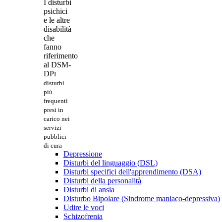
I disturbi
psichici
e le altre
disabilità
che
fanno
riferimento
al DSM-
DP
I
disturbi
più
frequenti
presi in
carico nei
servizi
pubblici
di cura
Depressione
Disturbi del linguaggio (DSL)
Disturbi specifici dell'apprendimento (DSA)
Disturbi della personalità
Disturbi di ansia
Disturbo Bipolare (Sindrome maniaco-depressiva)
Udire le voci
Schizofrenia