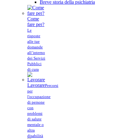
Breve storia della psichiatria
Come
fare per?
Le
risposte
alle tue
domande
all’interno
dei Servizi
Pubblici
di cura
Lavorare
Percorsi
per
l'occupazione
di persone
con
problemi
di salute
mentale o
altra
disabilità