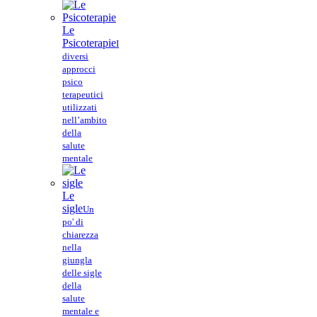
Le
Psicoterapie
I
diversi
approcci
psico
terapeutici
utilizzati
nell’ambito
della
salute
mentale
Le
sigle
Un
po' di
chiarezza
nella
giungla
delle sigle
della
salute
mentale e