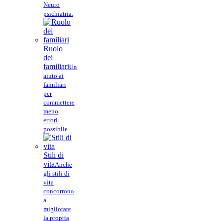
Neuro
psichiatria.
Ruolo
dei
familiari
Un
aiuto ai
familiari
per
commettere
meno
errori
possibile
Stili di
vita
Anche
gli stili di
vita
concorrono
a
migliorare
la propria