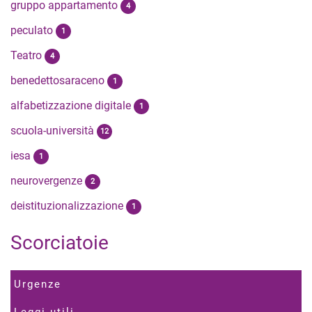
gruppo appartamento
4
peculato
1
Teatro
4
benedettosaraceno
1
alfabetizzazione digitale
1
scuola-università
12
iesa
1
neurovergenze
2
deistituzionalizzazione
1
Scorciatoie
Urgenze