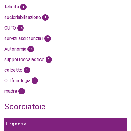
felicità
1
socioriabilitazione
1
CUFO
16
servizi assistenziali
2
Autonomia
14
supportoscalastico
1
calcetto
1
Ortfonologia
1
madre
1
Scorciatoie
Urgenze