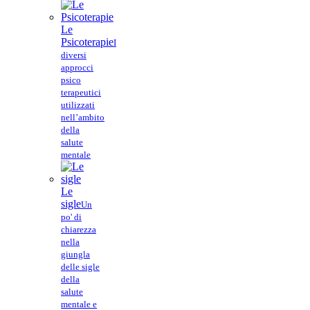
Le
Psicoterapie
I
diversi
approcci
psico
terapeutici
utilizzati
nell’ambito
della
salute
mentale
Le
sigle
Un
po' di
chiarezza
nella
giungla
delle sigle
della
salute
mentale e