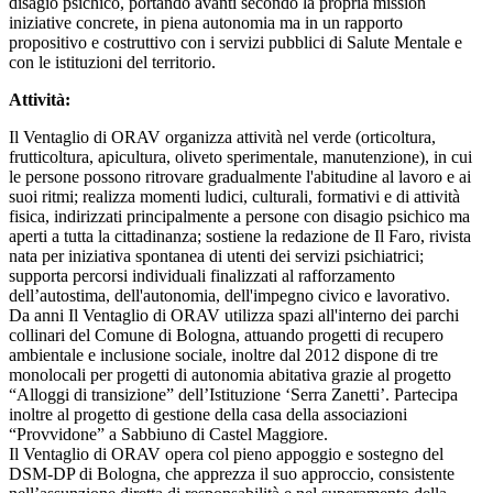
disagio psichico, portando avanti secondo la propria mission
iniziative concrete, in piena autonomia ma in un rapporto
propositivo e costruttivo con i servizi pubblici di Salute Mentale e
con le istituzioni del territorio.
Attività:
Il Ventaglio di ORAV organizza attività nel verde (orticoltura,
frutticoltura, apicultura, oliveto sperimentale, manutenzione), in cui
le persone possono ritrovare gradualmente l'abitudine al lavoro e ai
suoi ritmi; realizza momenti ludici, culturali, formativi e di attività
fisica, indirizzati principalmente a persone con disagio psichico ma
aperti a tutta la cittadinanza; sostiene la redazione de Il Faro, rivista
nata per iniziativa spontanea di utenti dei servizi psichiatrici;
supporta percorsi individuali finalizzati al rafforzamento
dell’autostima, dell'autonomia, dell'impegno civico e lavorativo.
Da anni Il Ventaglio di ORAV utilizza spazi all'interno dei parchi
collinari del Comune di Bologna, attuando progetti di recupero
ambientale e inclusione sociale, inoltre dal 2012 dispone di tre
monolocali per progetti di autonomia abitativa grazie al progetto
“Alloggi di transizione” dell’Istituzione ‘Serra Zanetti’. Partecipa
inoltre al progetto di gestione della casa della associazioni
“Provvidone” a Sabbiuno di Castel Maggiore.
Il Ventaglio di ORAV opera col pieno appoggio e sostegno del
DSM-DP di Bologna, che apprezza il suo approccio, consistente