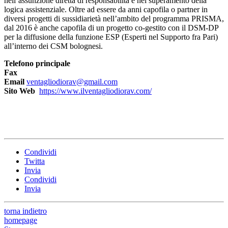
nell’assunzione diretta di responsabilità e nel superamento della
logica assistenziale. Oltre ad essere da anni capofila o partner in
diversi progetti di sussidiarietà nell’ambito del programma PRISMA,
dal 2016 è anche capofila di un progetto co-gestito con il DSM-DP
per la diffusione della funzione ESP (Esperti nel Supporto fra Pari)
all’interno dei CSM bolognesi.
Telefono principale
Fax
Email
ventagliodiorav@gmail.com
Sito Web
https://www.ilventagliodiorav.com/
Condividi
Twitta
Invia
Condividi
Invia
torna indietro
homepage