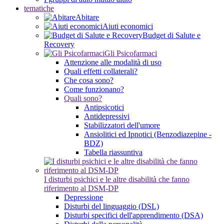
tematiche
Abitare
Aiuti economici
Budget di Salute e
Recovery
Gli Psicofarmaci
Attenzione alle modalità di uso
Quali effetti collaterali?
Che cosa sono?
Come funzionano?
Quali sono?
Antipsicotici
Antidepressivi
Stabilizzatori dell'umore
Ansiolitici ed Ipnotici (Benzodiazepine -
BDZ)
Tabella riassuntiva
I disturbi psichici e le altre disabilità che fanno
riferimento al DSM-DP
Depressione
Disturbi del linguaggio (DSL)
Disturbi specifici dell'apprendimento (DSA)