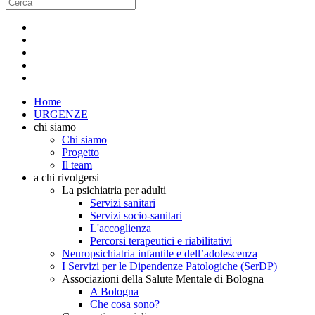
Home
URGENZE
chi siamo
Chi siamo
Progetto
Il team
a chi rivolgersi
La psichiatria per adulti
Servizi sanitari
Servizi socio-sanitari
L'accoglienza
Percorsi terapeutici e riabilitativi
Neuropsichiatria infantile e dell’adolescenza
I Servizi per le Dipendenze Patologiche (SerDP)
Associazioni della Salute Mentale di Bologna
A Bologna
Che cosa sono?