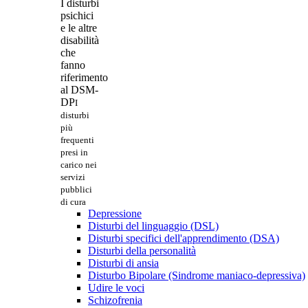
I disturbi
psichici
e le altre
disabilità
che
fanno
riferimento
al DSM-
DP
I
disturbi
più
frequenti
presi in
carico nei
servizi
pubblici
di cura
Depressione
Disturbi del linguaggio (DSL)
Disturbi specifici dell'apprendimento (DSA)
Disturbi della personalità
Disturbi di ansia
Disturbo Bipolare (Sindrome maniaco-depressiva)
Udire le voci
Schizofrenia