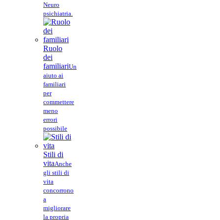
Neuro
psichiatria.
Ruolo
dei
familiari
Un
aiuto ai
familiari
per
commettere
meno
errori
possibile
Stili di
vita
Anche
gli stili di
vita
concorrono
a
migliorare
la propria