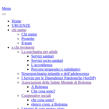
Menu
Home
URGENZE
chi siamo
Chi siamo
Progetto
Il team
a chi rivolgersi
La psichiatria per adulti
Servizi sanitari
Servizi socio-sanitari
L'accoglienza
Percorsi terapeutici e riabilitativi
Neuropsichiatria infantile e dell’adolescenza
I Servizi per le Dipendenze Patologiche (SerDP)
Associazioni della Salute Mentale di Bologna
A Bologna
Che cosa sono?
Cooperative sociali
che cosa sono?
elenco coop. a Bologna
I gruppi di auto mutuo aiuto