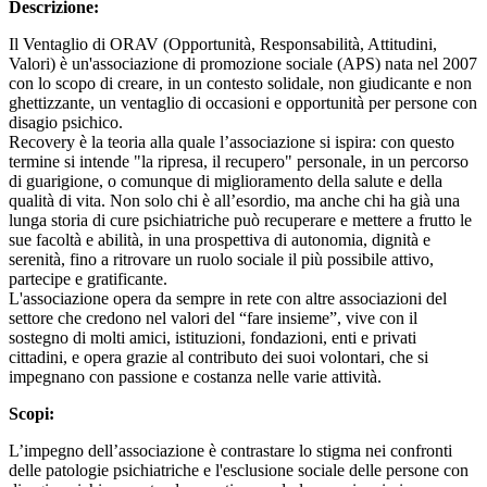
Descrizione:
Il Ventaglio di ORAV (Opportunità, Responsabilità, Attitudini,
Valori) è un'associazione di promozione sociale (APS) nata nel 2007
con lo scopo di creare, in un contesto solidale, non giudicante e non
ghettizzante, un ventaglio di occasioni e opportunità per persone con
disagio psichico.
Recovery è la teoria alla quale l’associazione si ispira: con questo
termine si intende "la ripresa, il recupero" personale, in un percorso
di guarigione, o comunque di miglioramento della salute e della
qualità di vita. Non solo chi è all’esordio, ma anche chi ha già una
lunga storia di cure psichiatriche può recuperare e mettere a frutto le
sue facoltà e abilità, in una prospettiva di autonomia, dignità e
serenità, fino a ritrovare un ruolo sociale il più possibile attivo,
partecipe e gratificante.
L'associazione opera da sempre in rete con altre associazioni del
settore che credono nel valori del “fare insieme”, vive con il
sostegno di molti amici, istituzioni, fondazioni, enti e privati
cittadini, e opera grazie al contributo dei suoi volontari, che si
impegnano con passione e costanza nelle varie attività.
Scopi:
L’impegno dell’associazione è contrastare lo stigma nei confronti
delle patologie psichiatriche e l'esclusione sociale delle persone con