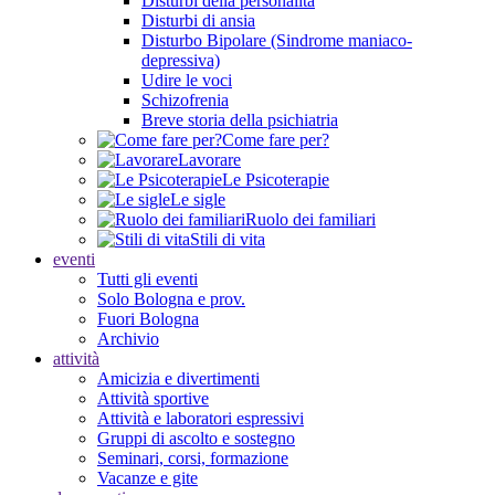
Disturbi della personalità
Disturbi di ansia
Disturbo Bipolare (Sindrome maniaco-
depressiva)
Udire le voci
Schizofrenia
Breve storia della psichiatria
Come fare per?
Lavorare
Le Psicoterapie
Le sigle
Ruolo dei familiari
Stili di vita
eventi
Tutti gli eventi
Solo Bologna e prov.
Fuori Bologna
Archivio
attività
Amicizia e divertimenti
Attività sportive
Attività e laboratori espressivi
Gruppi di ascolto e sostegno
Seminari, corsi, formazione
Vacanze e gite