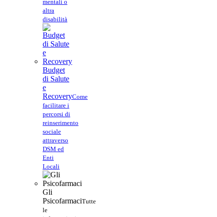
mentali o
altra
disabilità
Budget
di Salute
e
Recovery
Come
facilitare i
percorsi di
reinserimento
sociale
attraverso
DSM ed
Enti
Locali
Gli
Psicofarmaci
Tutte
le