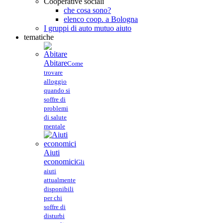
Cooperative sociali
che cosa sono?
elenco coop. a Bologna
I gruppi di auto mutuo aiuto
tematiche
Abitare
Come
trovare
alloggio
quando si
soffre di
problemi
di salute
mentale
Aiuti
economici
Gli
aiuti
attualmente
disponibili
per chi
soffre di
disturbi