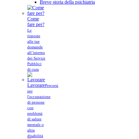
Breve storia della psichiatria
Come
fare per?
Le
risposte
alle tue
domande
all’interno
dei Servizi
Pubblici
di cura
Lavorare
Percorsi
per
l'occupazione
di persone
con
problemi
di salute
mentale o
altra
disabilità