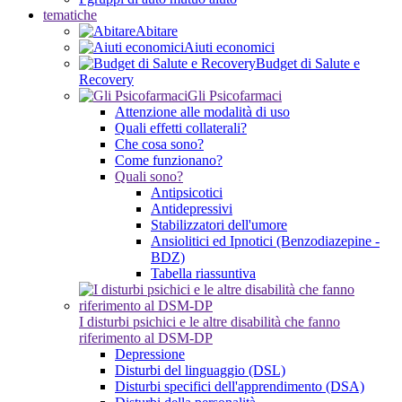
tematiche
Abitare
Aiuti economici
Budget di Salute e
Recovery
Gli Psicofarmaci
Attenzione alle modalità di uso
Quali effetti collaterali?
Che cosa sono?
Come funzionano?
Quali sono?
Antipsicotici
Antidepressivi
Stabilizzatori dell'umore
Ansiolitici ed Ipnotici (Benzodiazepine -
BDZ)
Tabella riassuntiva
I disturbi psichici e le altre disabilità che fanno
riferimento al DSM-DP
Depressione
Disturbi del linguaggio (DSL)
Disturbi specifici dell'apprendimento (DSA)