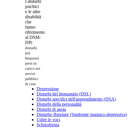
I disturbi
psichici
e le altre
disabilità
che
fanno
riferimento
al DSM-
DP
I
disturbi
più
frequenti
presi in
carico nei
servizi
pubblici
di cura
Depressione
Disturbi del linguaggio (DSL)
Disturbi specifici dell'apprendimento (DSA)
Disturbi della personalità
Disturbi di ansia
Disturbo Bipolare (Sindrome maniaco-depressiva)
Udire le voci
Schizofrenia