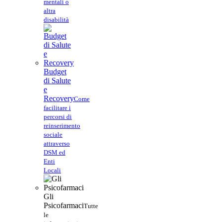
mentali o
altra
disabilità
Budget
di Salute
e
Recovery
Come
facilitare i
percorsi di
reinserimento
sociale
attraverso
DSM ed
Enti
Locali
Gli
Psicofarmaci
Tutte
le