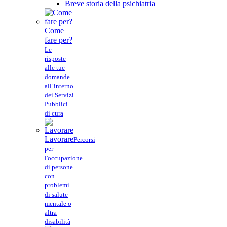
Breve storia della psichiatria
Come
fare per?
Le
risposte
alle tue
domande
all’interno
dei Servizi
Pubblici
di cura
Lavorare
Percorsi
per
l'occupazione
di persone
con
problemi
di salute
mentale o
altra
disabilità