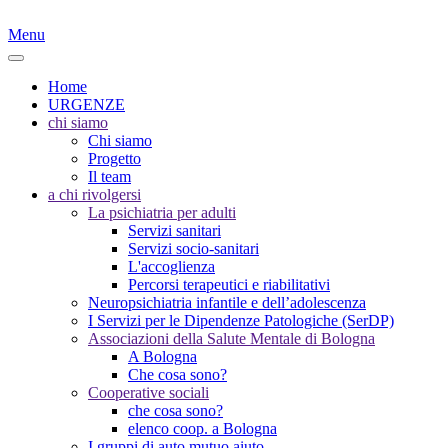
Menu
Home
URGENZE
chi siamo
Chi siamo
Progetto
Il team
a chi rivolgersi
La psichiatria per adulti
Servizi sanitari
Servizi socio-sanitari
L'accoglienza
Percorsi terapeutici e riabilitativi
Neuropsichiatria infantile e dell’adolescenza
I Servizi per le Dipendenze Patologiche (SerDP)
Associazioni della Salute Mentale di Bologna
A Bologna
Che cosa sono?
Cooperative sociali
che cosa sono?
elenco coop. a Bologna
I gruppi di auto mutuo aiuto