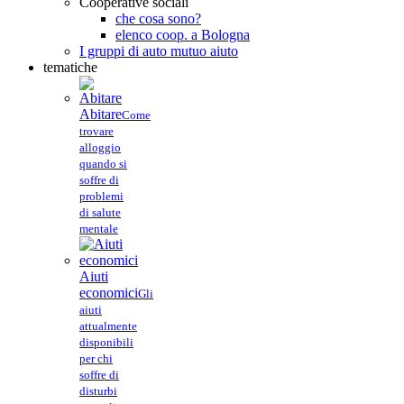
Cooperative sociali
che cosa sono?
elenco coop. a Bologna
I gruppi di auto mutuo aiuto
tematiche
Abitare
Come
trovare
alloggio
quando si
soffre di
problemi
di salute
mentale
Aiuti
economici
Gli
aiuti
attualmente
disponibili
per chi
soffre di
disturbi