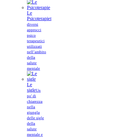
Le
Psicoterapie
I
diversi
approcci
psico
terapeutici
utilizzati
nell’ambito
della
salute
mentale
Le
sigle
Un
po' di
chiarezza
nella
giungla
delle sigle
della
salute
mentale e