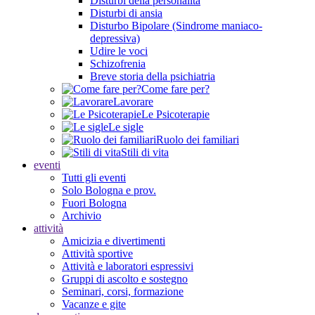
Disturbi della personalità
Disturbi di ansia
Disturbo Bipolare (Sindrome maniaco-
depressiva)
Udire le voci
Schizofrenia
Breve storia della psichiatria
Come fare per?
Lavorare
Le Psicoterapie
Le sigle
Ruolo dei familiari
Stili di vita
eventi
Tutti gli eventi
Solo Bologna e prov.
Fuori Bologna
Archivio
attività
Amicizia e divertimenti
Attività sportive
Attività e laboratori espressivi
Gruppi di ascolto e sostegno
Seminari, corsi, formazione
Vacanze e gite