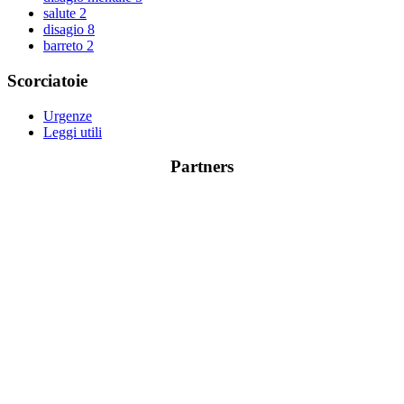
salute
2
disagio
8
barreto
2
Scorciatoie
Urgenze
Leggi utili
Partners