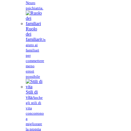
Neuro
psichiatria.
Ruolo
dei
familiari
Un
aiuto ai
familiari
per
commettere
meno
errori
possibile
Stili di
vita
Anche
gli stili di
vita
concorrono
a
migliorare
la propria