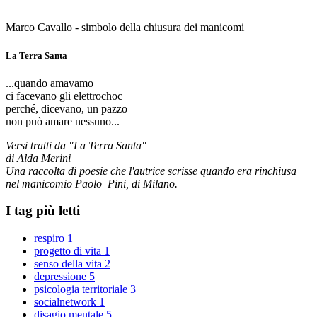
Marco Cavallo - simbolo della chiusura dei manicomi
La Terra Santa
...quando amavamo
ci facevano gli elettrochoc
perché, dicevano, un pazzo
non può amare nessuno...
Versi tratti da "La Terra Santa"
di Alda Merini
Una raccolta di poesie che l'autrice scrisse quando era rinchiusa
nel manicomio Paolo Pini, di Milano.
I tag più letti
respiro
1
progetto di vita
1
senso della vita
2
depressione
5
psicologia territoriale
3
socialnetwork
1
disagio mentale
5