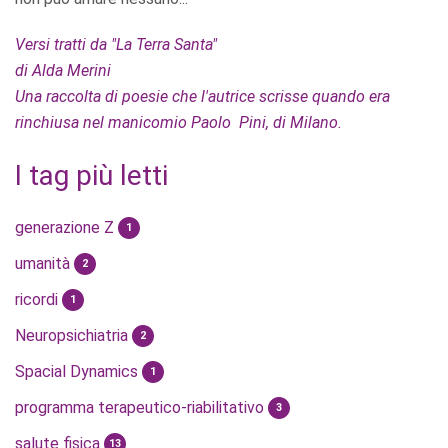
Versi tratti da "La Terra Santa"
di Alda Merini
Una raccolta di poesie che l'autrice scrisse quando era
rinchiusa nel manicomio Paolo Pini, di Milano.
I tag più letti
generazione Z
1
umanità
2
ricordi
1
Neuropsichiatria
2
Spacial Dynamics
1
programma terapeutico-riabilitativo
3
salute fisica
13