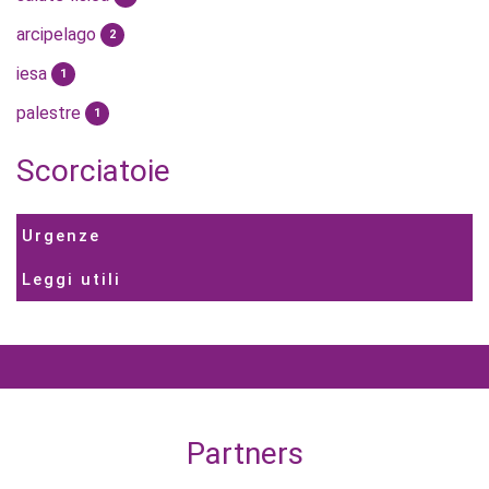
arcipelago
2
iesa
1
palestre
1
Scorciatoie
Urgenze
Leggi utili
Partners