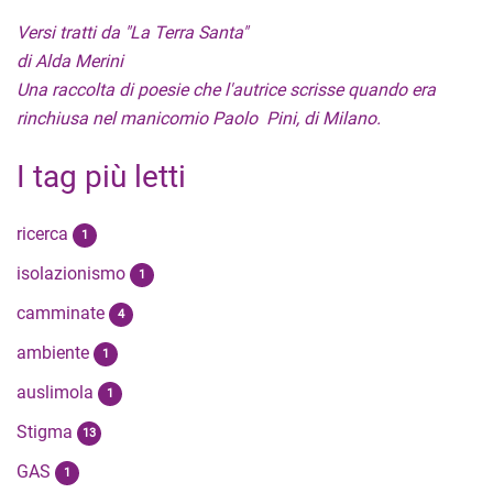
Versi tratti da "La Terra Santa"
di Alda Merini
Una raccolta di poesie che l'autrice scrisse quando era
rinchiusa nel manicomio Paolo Pini, di Milano.
I tag più letti
ricerca
1
isolazionismo
1
camminate
4
ambiente
1
auslimola
1
Stigma
13
GAS
1