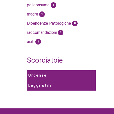
policonsumo
1
madre
1
Dipendenze Patologiche
8
raccomandazioni
1
aiuti
1
Scorciatoie
Urgenze
Leggi utili