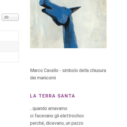
Visualizza n.
20
Marco Cavallo - simbolo della chiusura
dei manicomi
LA TERRA SANTA
...quando amavamo
ci facevano gli elettrochoc
perché, dicevano, un pazzo