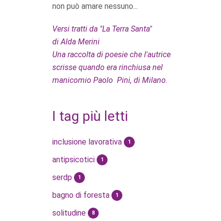
non può amare nessuno...
Versi tratti da "La Terra Santa"
di Alda Merini
Una raccolta di poesie che l'autrice
scrisse quando era rinchiusa nel
manicomio Paolo Pini, di Milano.
I tag più letti
inclusione lavorativa
1
antipsicotici
1
serdp
1
bagno di foresta
1
solitudine
8