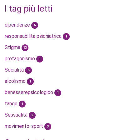
I tag più letti
dipendenze
6
responsabilità psichiatrica
1
Stigma
13
protagonismo
1
Socialità
6
alcolismo
1
benesserepsicologico
1
tango
1
Sessualità
2
movimento-sport
3