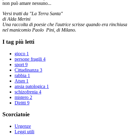
non può amare nessuno...
Versi tratti da "La Terra Santa"
di Alda Merini
Una raccolta di poesie che l'autrice scrisse quando era rinchiusa
nel manicomio Paolo Pini, di Milano.
I tag più letti
gioco
1
persone fragili
4
sport
9
Cittadinanza
3
rabbia
1
Atsm
1
ansia patologica
1
schizofrenia
4
mistero
2
Diritti
9
Scorciatoie
Urgenze
Leggi utili