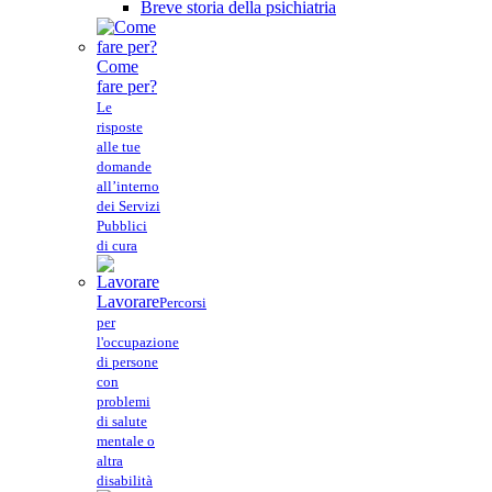
Breve storia della psichiatria
Come
fare per?
Le
risposte
alle tue
domande
all’interno
dei Servizi
Pubblici
di cura
Lavorare
Percorsi
per
l'occupazione
di persone
con
problemi
di salute
mentale o
altra
disabilità