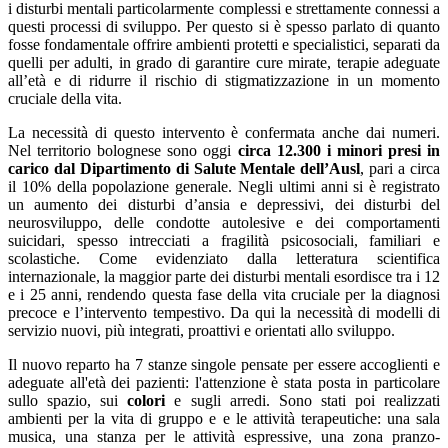
i disturbi mentali particolarmente complessi e strettamente connessi a
questi processi di sviluppo. Per questo si è spesso parlato di quanto
fosse fondamentale offrire ambienti protetti e specialistici, separati da
quelli per adulti, in grado di garantire cure mirate, terapie adeguate
all’età e di ridurre il rischio di stigmatizzazione in un momento
cruciale della vita.
La necessità di questo intervento è confermata anche dai numeri.
Nel territorio bolognese sono oggi
circa 12.300 i minori presi in
carico dal Dipartimento di Salute Mentale dell’Ausl
, pari a circa
il 10% della popolazione generale. Negli ultimi anni si è registrato
un aumento dei disturbi d’ansia e depressivi, dei disturbi del
neurosviluppo, delle condotte autolesive e dei comportamenti
suicidari, spesso intrecciati a fragilità psicosociali, familiari e
scolastiche. Come evidenziato dalla letteratura scientifica
internazionale, la maggior parte dei disturbi mentali esordisce tra i 12
e i 25 anni, rendendo questa fase della vita cruciale per la diagnosi
precoce e l’intervento tempestivo. Da qui la necessità di modelli di
servizio nuovi, più integrati, proattivi e orientati allo sviluppo.
Il nuovo reparto ha 7 stanze singole pensate per essere accoglienti e
adeguate all'età dei pazienti: l'attenzione è stata posta in particolare
sullo spazio, sui
colori
e sugli arredi. Sono stati poi realizzati
ambienti per la vita di gruppo e e le attività terapeutiche: una sala
musica, una stanza per le attività espressive, una zona pranzo-