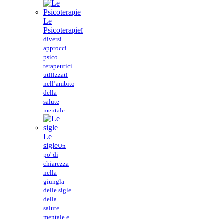
Le
Psicoterapie
I
diversi
approcci
psico
terapeutici
utilizzati
nell’ambito
della
salute
mentale
Le
sigle
Un
po' di
chiarezza
nella
giungla
delle sigle
della
salute
mentale e