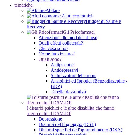
tematiche
Abitare
Aiuti economici
Budget di Salute e
Recovery
Gli Psicofarmaci
Attenzione alle modalità di uso
Quali effetti collaterali?
Che cosa sono?
Come funzionano?
Quali sono?
Antipsicotici
Antidepressivi
Stabilizzatori dell'umore
Ansiolitici ed Ipnotici (Benzodiazepine -
BDZ)
Tabella riassuntiva
I disturbi psichici e le altre disabilità che fanno
riferimento al DSM-DP
Depressione
Disturbi del linguaggio (DSL)
Disturbi specifici dell'apprendimento (DSA)