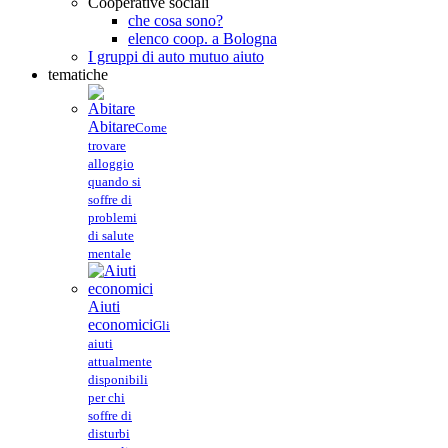
Cooperative sociali
che cosa sono?
elenco coop. a Bologna
I gruppi di auto mutuo aiuto
tematiche
Abitare
Come
trovare
alloggio
quando si
soffre di
problemi
di salute
mentale
Aiuti
economici
Gli
aiuti
attualmente
disponibili
per chi
soffre di
disturbi