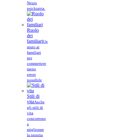
Neuro
psichiatria.
Ruolo
dei
familiari
Un
aiuto ai
familiari
per
commettere
meno
errori
possibile
Stili di
vita
Anche
gli stili di
vita
concorrono
a
migliorare
la propria