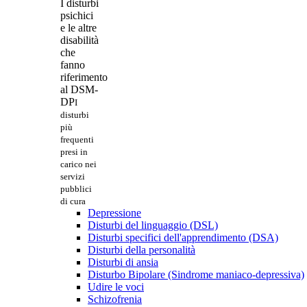
I disturbi
psichici
e le altre
disabilità
che
fanno
riferimento
al DSM-
DP
I
disturbi
più
frequenti
presi in
carico nei
servizi
pubblici
di cura
Depressione
Disturbi del linguaggio (DSL)
Disturbi specifici dell'apprendimento (DSA)
Disturbi della personalità
Disturbi di ansia
Disturbo Bipolare (Sindrome maniaco-depressiva)
Udire le voci
Schizofrenia