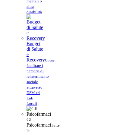
mentali o
altra
disabilità
Budget
di Salute
e
Recovery
Come
facilitare i
percorsi di
reinserimento
sociale
attraverso
DSM ed
Enti
Locali
Gli
Psicofarmaci
Tutte
le