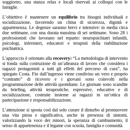
soggiorno, una stanza relax e locali riservati ai colloqui con le
famiglie.
L’obiettivo è mantenere un
equilibrio
tra bisogni individuali e
socializzazione, favorendo un clima di sicurezza, dignità e
appartenenza. Le degenze saranno brevi e intensive: in media circa
due settimane, con una durata massima di sei settimane. Sono 28 i
professionisti che lavorano nel reparto: neuropsichiatri infantili,
psicologi, infermieri, educatori e terapisti della riabilitazione
psichiatrica.
L'approccio è orientato alla
recovery:
“La metodologia di intervento
si fonda sulla costruzione di un’alleanza di lavoro che considera i
ragazzi protagonisti a tutti gli effetti del percorso di cura”, ha
spiegato Costa. Fin dall’ingresso viene condiviso un vero e proprio
“contratto” di ricovero e i giovani sono coinvolti nella
programmazione delle attività quotidiane. Le giornate sono scandite
da briefing, attività terapeutiche, espressive, educative e di
socializzazione, costruite insieme ai ragazzi in un’ottica di
partecipazione e responsabilizzazione.
L’attenzione si sposta così dal solo curare il disturbo al promuovere
una vita piena e significativa, anche in presenza di sintomi,
valorizzando la voce dei minori, la speranza di cambiamento, il
senso di appartenenza e il legame con scuola, famiglia e comunità.