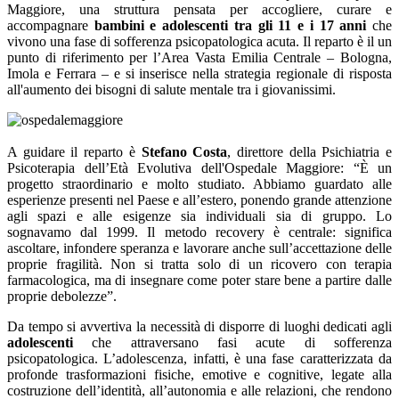
Maggiore, una struttura pensata per accogliere, curare e
accompagnare
bambini e adolescenti tra gli 11 e i 17 anni
che
vivono una fase di sofferenza psicopatologica acuta. Il reparto è il un
punto di riferimento per l’Area Vasta Emilia Centrale – Bologna,
Imola e Ferrara – e si inserisce nella strategia regionale di risposta
all'aumento dei bisogni di salute mentale tra i giovanissimi.
A guidare il reparto è
Stefano Costa
, direttore della Psichiatria e
Psicoterapia dell’Età Evolutiva dell'Ospedale Maggiore: “È un
progetto straordinario e molto studiato. Abbiamo guardato alle
esperienze presenti nel Paese e all’estero, ponendo grande attenzione
agli spazi e alle esigenze sia individuali sia di gruppo. Lo
sognavamo dal 1999. Il metodo recovery è centrale: significa
ascoltare, infondere speranza e lavorare anche sull’accettazione delle
proprie fragilità. Non si tratta solo di un ricovero con terapia
farmacologica, ma di insegnare come poter stare bene a partire dalle
proprie debolezze”.
Da tempo si avvertiva la necessità di disporre di luoghi dedicati agli
adolescenti
che attraversano fasi acute di sofferenza
psicopatologica. L’adolescenza, infatti, è una fase caratterizzata da
profonde trasformazioni fisiche, emotive e cognitive, legate alla
costruzione dell’identità, all’autonomia e alle relazioni, che rendono