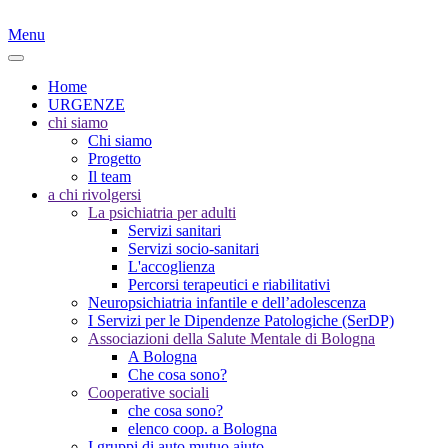
Menu
Home
URGENZE
chi siamo
Chi siamo
Progetto
Il team
a chi rivolgersi
La psichiatria per adulti
Servizi sanitari
Servizi socio-sanitari
L'accoglienza
Percorsi terapeutici e riabilitativi
Neuropsichiatria infantile e dell’adolescenza
I Servizi per le Dipendenze Patologiche (SerDP)
Associazioni della Salute Mentale di Bologna
A Bologna
Che cosa sono?
Cooperative sociali
che cosa sono?
elenco coop. a Bologna
I gruppi di auto mutuo aiuto