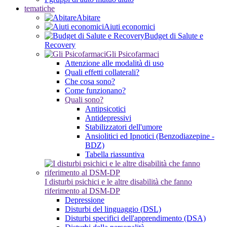
tematiche
Abitare
Aiuti economici
Budget di Salute e
Recovery
Gli Psicofarmaci
Attenzione alle modalità di uso
Quali effetti collaterali?
Che cosa sono?
Come funzionano?
Quali sono?
Antipsicotici
Antidepressivi
Stabilizzatori dell'umore
Ansiolitici ed Ipnotici (Benzodiazepine -
BDZ)
Tabella riassuntiva
I disturbi psichici e le altre disabilità che fanno
riferimento al DSM-DP
Depressione
Disturbi del linguaggio (DSL)
Disturbi specifici dell'apprendimento (DSA)