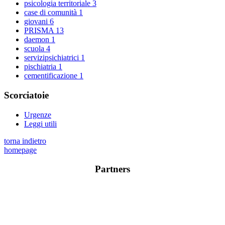
psicologia territoriale
3
case di comunità
1
giovani
6
PRISMA
13
daemon
1
scuola
4
servizipsichiatrici
1
pischiatria
1
cementificazione
1
Scorciatoie
Urgenze
Leggi utili
torna indietro
homepage
Partners