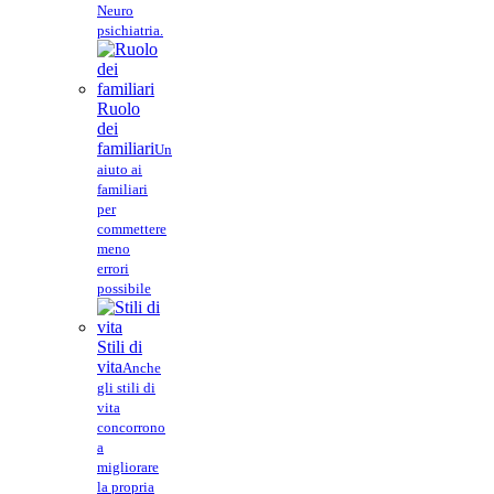
Neuro
psichiatria.
Ruolo
dei
familiari
Un
aiuto ai
familiari
per
commettere
meno
errori
possibile
Stili di
vita
Anche
gli stili di
vita
concorrono
a
migliorare
la propria