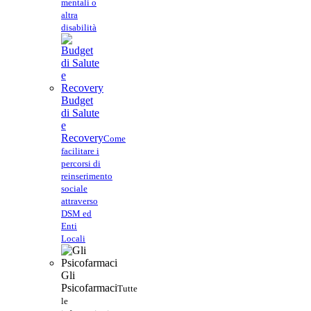
mentali o
altra
disabilità
Budget
di Salute
e
Recovery
Come
facilitare i
percorsi di
reinserimento
sociale
attraverso
DSM ed
Enti
Locali
Gli
Psicofarmaci
Tutte
le