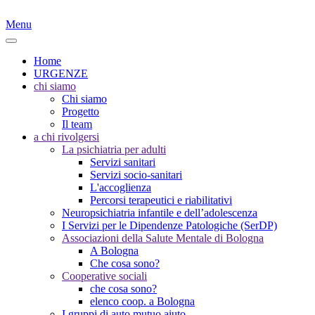
Menu
Home
URGENZE
chi siamo
Chi siamo
Progetto
Il team
a chi rivolgersi
La psichiatria per adulti
Servizi sanitari
Servizi socio-sanitari
L'accoglienza
Percorsi terapeutici e riabilitativi
Neuropsichiatria infantile e dell’adolescenza
I Servizi per le Dipendenze Patologiche (SerDP)
Associazioni della Salute Mentale di Bologna
A Bologna
Che cosa sono?
Cooperative sociali
che cosa sono?
elenco coop. a Bologna
I gruppi di auto mutuo aiuto