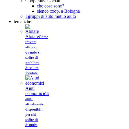
Cooperative sociali
che cosa sono?
elenco coop. a Bologna
I gruppi di auto mutuo aiuto
tematiche
Abitare
Come
trovare
alloggio
quando si
soffre di
problemi
di salute
mentale
Aiuti
economici
Gli
aiuti
attualmente
disponibili
per chi
soffre di
disturbi