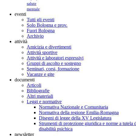
salute
mentale
eventi
Tutti gli eventi
Solo Bologna e prov.
Fuori Bologna
Archivio
attività
Amicizia e divertimenti
Attività sportive
Attività e laboratori espressivi
Gruppi di ascolto e sostegno
Seminari, corsi, formazione
Vacanze e gite
documenti
Articoli
Bibliografie
Altri materiali
Leggi e normative
Normativa Nazionale e Comunitaria
Normativa della regione Emilia-Romagna
Disegni di legge della XV Legislatura
Strumenti di protezione giuridica e norme a tutela d
disabilità psichica
newsletter