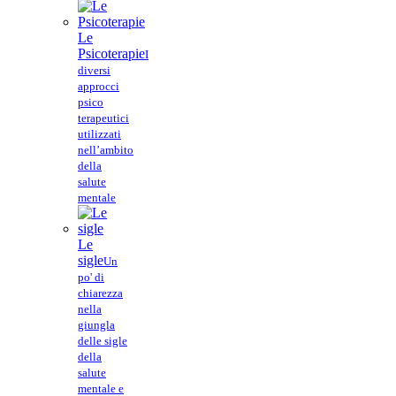
Le
Psicoterapie
I
diversi
approcci
psico
terapeutici
utilizzati
nell’ambito
della
salute
mentale
Le
sigle
Un
po' di
chiarezza
nella
giungla
delle sigle
della
salute
mentale e