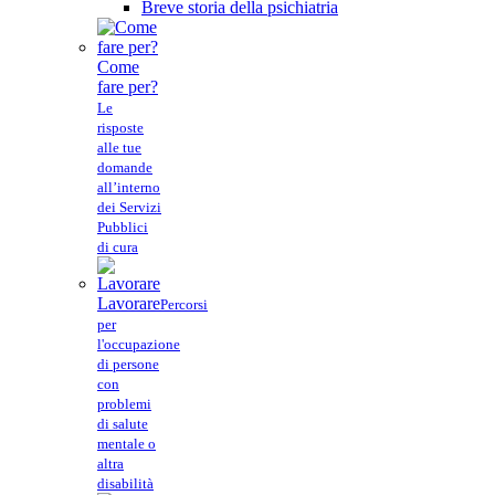
Breve storia della psichiatria
Come
fare per?
Le
risposte
alle tue
domande
all’interno
dei Servizi
Pubblici
di cura
Lavorare
Percorsi
per
l'occupazione
di persone
con
problemi
di salute
mentale o
altra
disabilità