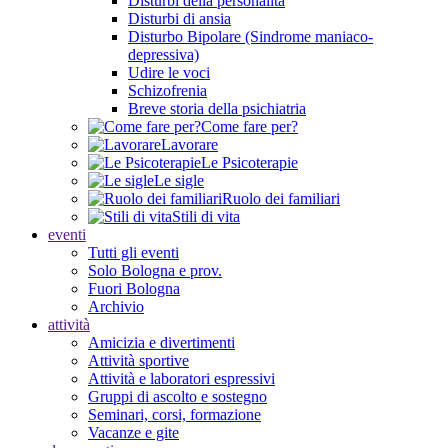
Disturbi della personalità
Disturbi di ansia
Disturbo Bipolare (Sindrome maniaco-
depressiva)
Udire le voci
Schizofrenia
Breve storia della psichiatria
Come fare per?
Lavorare
Le Psicoterapie
Le sigle
Ruolo dei familiari
Stili di vita
eventi
Tutti gli eventi
Solo Bologna e prov.
Fuori Bologna
Archivio
attività
Amicizia e divertimenti
Attività sportive
Attività e laboratori espressivi
Gruppi di ascolto e sostegno
Seminari, corsi, formazione
Vacanze e gite