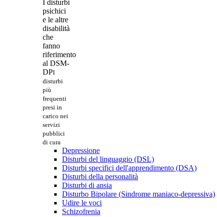
I disturbi
psichici
e le altre
disabilità
che
fanno
riferimento
al DSM-
DP
I
disturbi
più
frequenti
presi in
carico nei
servizi
pubblici
di cura
Depressione
Disturbi del linguaggio (DSL)
Disturbi specifici dell'apprendimento (DSA)
Disturbi della personalità
Disturbi di ansia
Disturbo Bipolare (Sindrome maniaco-depressiva)
Udire le voci
Schizofrenia