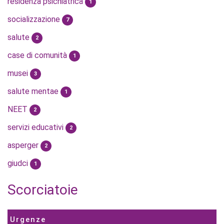
residenza psichiatrica
1
socializzazione
7
salute
2
case di comunità
1
musei
3
salute mentae
1
NEET
2
servizi educativi
2
asperger
2
giudci
1
Scorciatoie
Urgenze