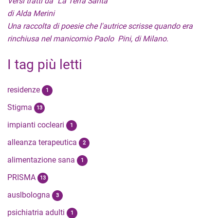
Versi tratti da "La Terra Santa"
di Alda Merini
Una raccolta di poesie che l'autrice scrisse quando era
rinchiusa nel manicomio Paolo Pini, di Milano.
I tag più letti
residenze
1
Stigma
13
impianti cocleari
1
alleanza terapeutica
2
alimentazione sana
1
PRISMA
13
auslbologna
3
psichiatria adulti
1