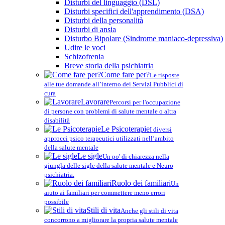
Disturbi del linguaggio (DSL)
Disturbi specifici dell'apprendimento (DSA)
Disturbi della personalità
Disturbi di ansia
Disturbo Bipolare (Sindrome maniaco-depressiva)
Udire le voci
Schizofrenia
Breve storia della psichiatria
Come fare per?
Le risposte
alle tue domande all’interno dei Servizi Pubblici di
cura
Lavorare
Percorsi per l'occupazione
di persone con problemi di salute mentale o altra
disabilità
Le Psicoterapie
I diversi
approcci psico terapeutici utilizzati nell’ambito
della salute mentale
Le sigle
Un po' di chiarezza nella
giungla delle sigle della salute mentale e Neuro
psichiatria.
Ruolo dei familiari
Un
aiuto ai familiari per commettere meno errori
possibile
Stili di vita
Anche gli stili di vita
concorrono a migliorare la propria salute mentale