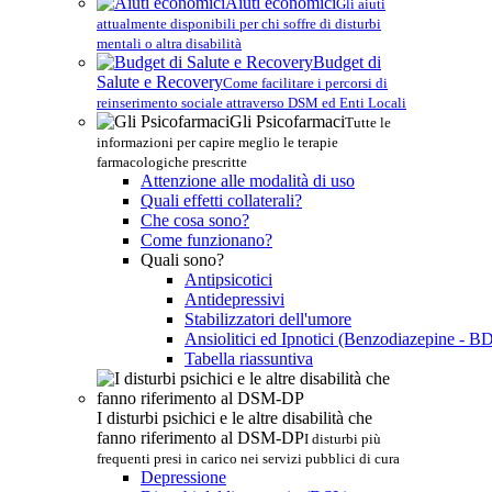
Aiuti economici
Gli aiuti
attualmente disponibili per chi soffre di disturbi
mentali o altra disabilità
Budget di
Salute e Recovery
Come facilitare i percorsi di
reinserimento sociale attraverso DSM ed Enti Locali
Gli Psicofarmaci
Tutte le
informazioni per capire meglio le terapie
farmacologiche prescritte
Attenzione alle modalità di uso
Quali effetti collaterali?
Che cosa sono?
Come funzionano?
Quali sono?
Antipsicotici
Antidepressivi
Stabilizzatori dell'umore
Ansiolitici ed Ipnotici (Benzodiazepine - B
Tabella riassuntiva
I disturbi psichici e le altre disabilità che
fanno riferimento al DSM-DP
I disturbi più
frequenti presi in carico nei servizi pubblici di cura
Depressione