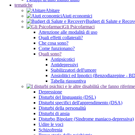
tematiche
Abitare
Aiuti economici
Budget di Salute e Recov
Gli Psicofarmaci
Attenzione alle modalità di uso
Quali effetti collaterali?
Che cosa sono?
Come funzionano?
Quali sono?
Antipsicotici
Antidepressivi
Stabilizzatori dell'umore
Ansiolitici ed Ipnotici (Benzodiazepine - B
Tabella riassuntiva
Depressione
Disturbi del linguaggio (DSL)
Disturbi specifici dell'apprendimento (DSA)
Disturbi della personalità
Disturbi di ansia
Disturbo Bipolare (Sindrome maniaco-depressiva)
Udire le voci
Schizofrenia