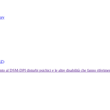
ery
DZ)
I disturbi psichici e le altre disabilità che fanno rifer