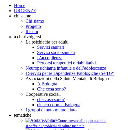
Home
URGENZE
chi siamo
Chi siamo
Progetto
Il team
a chi rivolgersi
La psichiatria per adulti
Servizi sanitari
Servizi socio-sanitari
L'accoglienza
Percorsi terapeutici e riabilitativi
Neuropsichiatria infantile e dell’adolescenza
I Servizi per le Dipendenze Patologiche (SerDP)
Associazioni della Salute Mentale di Bologna
A Bologna
Che cosa sono?
Cooperative sociali
che cosa sono?
elenco coop. a Bologna
I gruppi di auto mutuo aiuto
tematiche
Abitare
Come trovare alloggio quando
si soffre di problemi di salute mentale