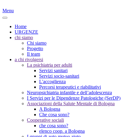
Menu
Home
URGENZE
chi siamo
Chi siamo
Progetto
Il team
a chi rivolgersi
La psichiatria per adulti
Servizi sanitari
Servizi socio-sanitari
L'accoglienza
Percorsi terapeutici e riabilitativi
Neuropsichiatria infantile e dell’adolescenza
I Servizi per le Dipendenze Patologiche (SerDP)
Associazioni della Salute Mentale di Bologna
A Bologna
Che cosa sono?
Cooperative sociali
che cosa sono?
elenco coop. a Bologna
I gruppi di auto mutuo aiuto