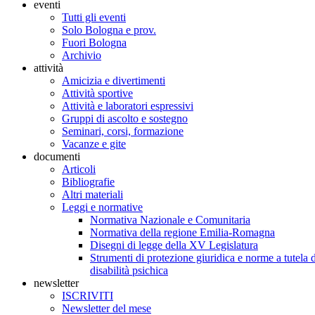
eventi
Tutti gli eventi
Solo Bologna e prov.
Fuori Bologna
Archivio
attività
Amicizia e divertimenti
Attività sportive
Attività e laboratori espressivi
Gruppi di ascolto e sostegno
Seminari, corsi, formazione
Vacanze e gite
documenti
Articoli
Bibliografie
Altri materiali
Leggi e normative
Normativa Nazionale e Comunitaria
Normativa della regione Emilia-Romagna
Disegni di legge della XV Legislatura
Strumenti di protezione giuridica e norme a tutela d
disabilità psichica
newsletter
ISCRIVITI
Newsletter del mese