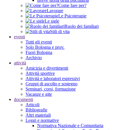
Breve storia della psichiatria
Come fare per?
Lavorare
Le Psicoterapie
Le sigle
Ruolo dei familiari
Stili di vita
eventi
Tutti gli eventi
Solo Bologna e prov.
Fuori Bologna
Archivio
attività
Amicizia e divertimenti
Attività sportive
Attività e laboratori espressivi
Gruppi di ascolto e sostegno
Seminari, corsi, formazione
Vacanze e gite
documenti
Articoli
Bibliografie
Altri materiali
Leggi e normative
Normativa Nazionale e Comunitaria