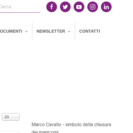
OCUMENTI
NEWSLETTER
CONTATTI
Visualizza n.
20
Marco Cavallo - simbolo della chiusura
dei manicomi