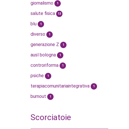
giornalismo
1
salute fisica
13
blu
1
diverso
1
generazione Z
1
ausl bologna
1
controriforma
1
psiche
1
terapiacomunitariaintegrativa
1
burnout
1
Scorciatoie