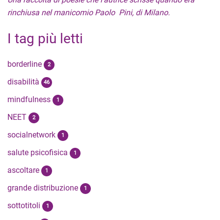
rinchiusa nel manicomio Paolo Pini, di Milano.
I tag più letti
borderline
2
disabilità
46
mindfulness
1
NEET
2
socialnetwork
1
salute psicofisica
1
ascoltare
1
grande distribuzione
1
sottotitoli
1