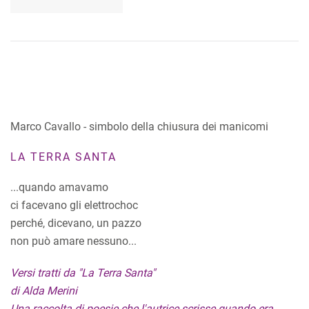
Marco Cavallo - simbolo della chiusura dei manicomi
LA TERRA SANTA
...quando amavamo
ci facevano gli elettrochoc
perché, dicevano, un pazzo
non può amare nessuno...
Versi tratti da "La Terra Santa"
di Alda Merini
Una raccolta di poesie che l'autrice scrisse quando era