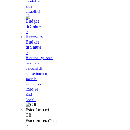
mentali o
altra
disabilità
Budget
di Salute
e
Recovery
Come
facilitare i
percorsi di
reinserimento
sociale
attraverso
DSM ed
Enti
Locali
Gli
Psicofarmaci
Tutte
le