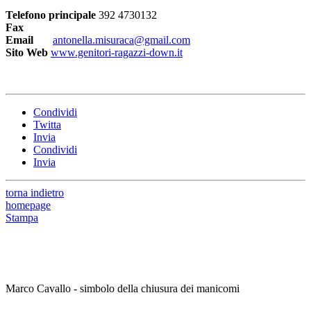
Telefono principale
392 4730132
Fax
Email
antonella.misuraca@gmail.com
Sito Web
www.genitori-ragazzi-down.it
Condividi
Twitta
Invia
Condividi
Invia
torna indietro
homepage
Stampa
Marco Cavallo - simbolo della chiusura dei manicomi