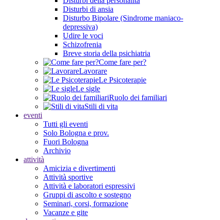
Disturbi della personalità
Disturbi di ansia
Disturbo Bipolare (Sindrome maniaco-
depressiva)
Udire le voci
Schizofrenia
Breve storia della psichiatria
Come fare per?
Lavorare
Le Psicoterapie
Le sigle
Ruolo dei familiari
Stili di vita
eventi
Tutti gli eventi
Solo Bologna e prov.
Fuori Bologna
Archivio
attività
Amicizia e divertimenti
Attività sportive
Attività e laboratori espressivi
Gruppi di ascolto e sostegno
Seminari, corsi, formazione
Vacanze e gite