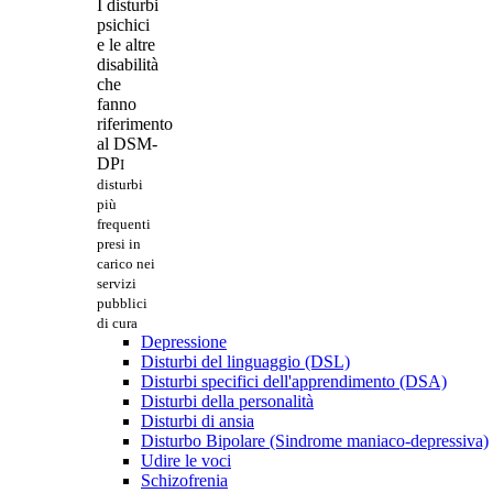
I disturbi
psichici
e le altre
disabilità
che
fanno
riferimento
al DSM-
DP
I
disturbi
più
frequenti
presi in
carico nei
servizi
pubblici
di cura
Depressione
Disturbi del linguaggio (DSL)
Disturbi specifici dell'apprendimento (DSA)
Disturbi della personalità
Disturbi di ansia
Disturbo Bipolare (Sindrome maniaco-depressiva)
Udire le voci
Schizofrenia