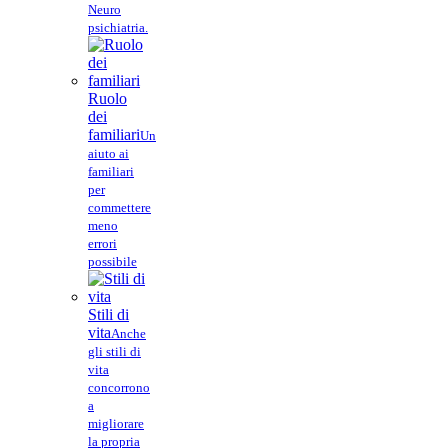
Neuro
psichiatria.
Ruolo
dei
familiari
Un
aiuto ai
familiari
per
commettere
meno
errori
possibile
Stili di
vita
Anche
gli stili di
vita
concorrono
a
migliorare
la propria