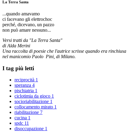
La Terra Santa
...quando amavamo
ci facevano gli elettrochoc
perché, dicevano, un pazzo
non può amare nessuno...
Versi tratti da "La Terra Santa"
di Alda Merini
Una raccolta di poesie che l'autrice scrisse quando era rinchiusa
nel manicomio Paolo Pini, di Milano.
I tag più letti
reciprocità
1
speranza
4
pischiatria
1
ciclotimia da gioco
1
socioriabilitazione
1
collocamento mirato
1
riabilitazione
7
cucina
1
spdc
11
disoccupazione
1