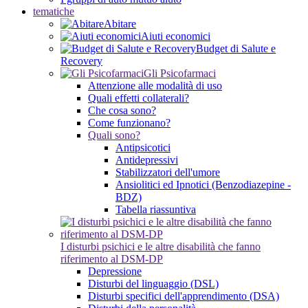
tematiche
Abitare
Aiuti economici
Budget di Salute e
Recovery
Gli Psicofarmaci
Attenzione alle modalità di uso
Quali effetti collaterali?
Che cosa sono?
Come funzionano?
Quali sono?
Antipsicotici
Antidepressivi
Stabilizzatori dell'umore
Ansiolitici ed Ipnotici (Benzodiazepine -
BDZ)
Tabella riassuntiva
I disturbi psichici e le altre disabilità che fanno
riferimento al DSM-DP
Depressione
Disturbi del linguaggio (DSL)
Disturbi specifici dell'apprendimento (DSA)