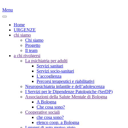
Menu
Home
URGENZE
chi siamo
Chi siamo
Progetto
Il team
a chi rivolgersi
La psichiatria per adulti
Servizi sanitari
Servizi socio-sanitari
L'accoglienza
Percorsi terapeutici e riabilitativi
Neuropsichiatria infantile e dell’adolescenza
I Servizi per le Dipendenze Patologiche (SerDP)
Associazioni della Salute Mentale di Bologna
A Bologna
Che cosa sono?
Cooperative sociali
che cosa sono?
elenco coop. a Bologna
I gruppi di auto mutuo aiuto