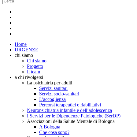
Home
URGENZE
chi siamo
Chi siamo
Progetto
Il team
a chi rivolgersi
La psichiatria per adulti
Servizi sanitari
Servizi socio-sanitari
L'accoglienza
Percorsi terapeutici e riabilitativi
Neuropsichiatria infantile e dell’adolescenza
I Servizi per le Dipendenze Patologiche (SerDP)
Associazioni della Salute Mentale di Bologna
A Bologna
Che cosa sono?