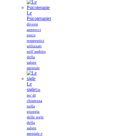
Le
Psicoterapie
I
diversi
approcci
psico
terapeutici
utilizzati
nell’ambito
della
salute
mentale
Le
sigle
Un
po' di
chiarezza
nella
giungla
delle sigle
della
salute
mentale e