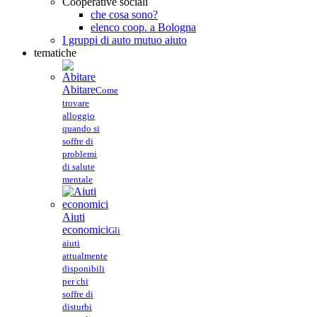
Cooperative sociali
che cosa sono?
elenco coop. a Bologna
I gruppi di auto mutuo aiuto
tematiche
Abitare
Come
trovare
alloggio
quando si
soffre di
problemi
di salute
mentale
Aiuti
economici
Gli
aiuti
attualmente
disponibili
per chi
soffre di
disturbi