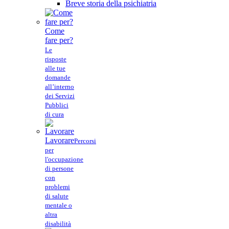
Breve storia della psichiatria
Come
fare per?
Le
risposte
alle tue
domande
all’interno
dei Servizi
Pubblici
di cura
Lavorare
Percorsi
per
l'occupazione
di persone
con
problemi
di salute
mentale o
altra
disabilità