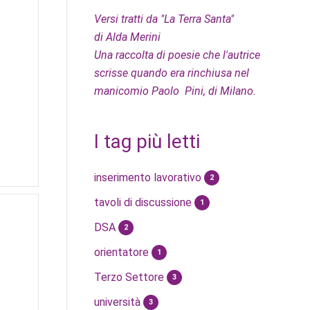
Versi tratti da "La Terra Santa"
di Alda Merini
Una raccolta di poesie che l'autrice
scrisse quando era rinchiusa nel
manicomio Paolo Pini, di Milano.
I tag più letti
inserimento lavorativo
2
tavoli di discussione
1
DSA
2
orientatore
1
Terzo Settore
3
università
3