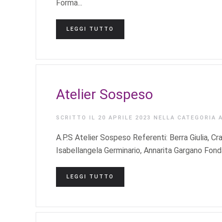
Forma...
LEGGI TUTTO
Atelier Sospeso
SCRITTO IL
20 APRILE 2023
NELLA CATEGORIA
A.P.S Atelier Sospeso Referenti: Berra Giulia, Cra
Isabellangela Germinario, Annarita Gargano Fonda
LEGGI TUTTO