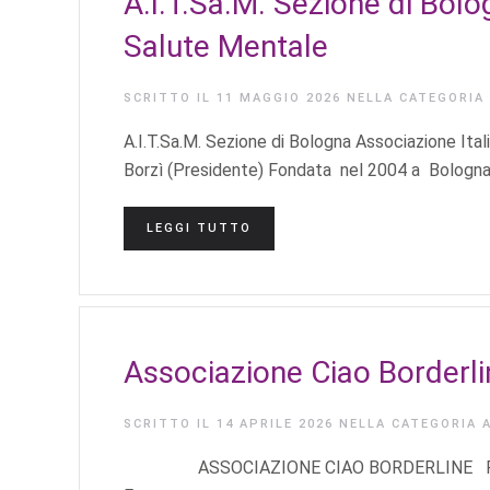
A.I.T.Sa.M. Sezione di Bolo
Salute Mentale
SCRITTO IL
11 MAGGIO 2026
NELLA CATEGORIA
A.I.T.Sa.M. Sezione di Bologna Associazione It
Borzì (Presidente) Fondata nel 2004 a Bologna 
LEGGI TUTTO
Associazione Ciao Borderli
SCRITTO IL
14 APRILE 2026
NELLA CATEGORIA
ASSOCIAZIONE CIAO BORDERLINE Referent