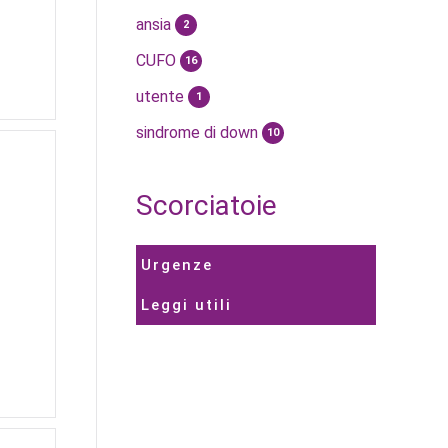
ansia
2
CUFO
16
utente
1
sindrome di down
10
Scorciatoie
Urgenze
Leggi utili