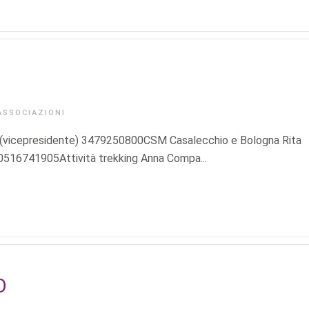
ASSOCIAZIONI
nto (vicepresidente) 3479250800CSM Casalecchio e Bologna Rita
516741905Attività trekking Anna Compa...
O