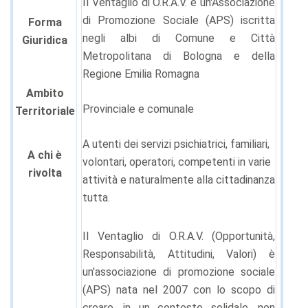
Il Ventaglio di O.R.A.V. è un'Associazione
di Promozione Sociale (APS) iscritta
Forma
negli albi di Comune e Città
Giuridica
Metropolitana di Bologna e della
Regione Emilia Romagna
Ambito
Provinciale e comunale
Territoriale
A utenti dei servizi psichiatrici, familiari,
A chi è
volontari, operatori, competenti in varie
rivolta
attività e naturalmente alla cittadinanza
tutta.
Il Ventaglio di O.R.A.V. (Opportunità,
Responsabilità, Attitudini, Valori) è
un'associazione di promozione sociale
(APS) nata nel 2007 con lo scopo di
creare, in un contesto solidale, non